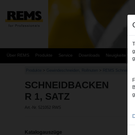
T
g
Über REMS
Produkte
Service
Downloads
Neuigkeiten
g
Produkte
>
Gewindeschneiden, Rollnuten
>
REMS Schneidbac
F
SCHNEIDBACKEN
B
R 1, SATZ
g
Art.-Nr. 521052 RWS
D
Katalogauszüge