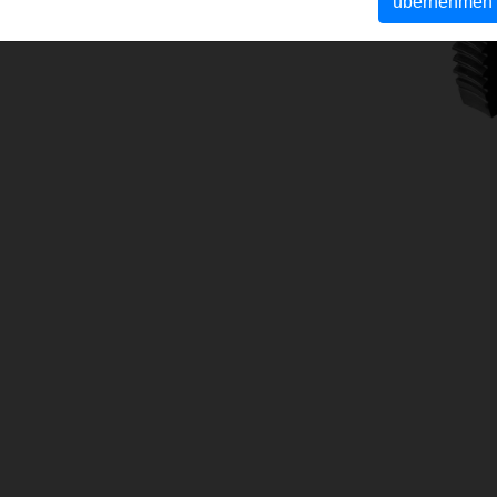
übernehmen
schneidkluppen
(PDF)