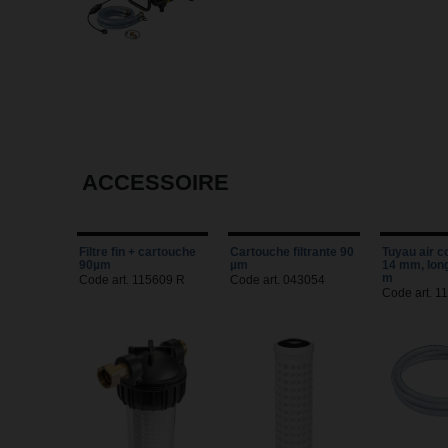
ACCESSOIRE
Filtre fin + cartouche
Cartouche filtrante 90
Tuyau air 
90µm
µm
14 mm, lon
m
Code art. 115609 R
Code art. 043054
Code art. 1