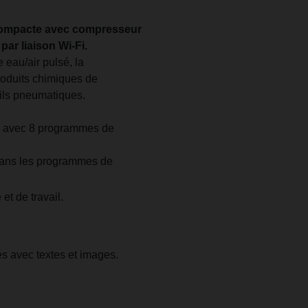
compacte avec compresseur
ar liaison Wi-Fi.
eau/air pulsé, la
produits chimiques de
tils pneumatiques.
l avec 8 programmes de
 dans les programmes de
t de travail.
és avec textes et images.