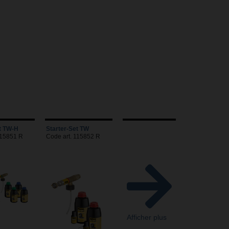
t TW-H
Starter-Set TW
115851 R
Code art. 115852 R
Afficher plus