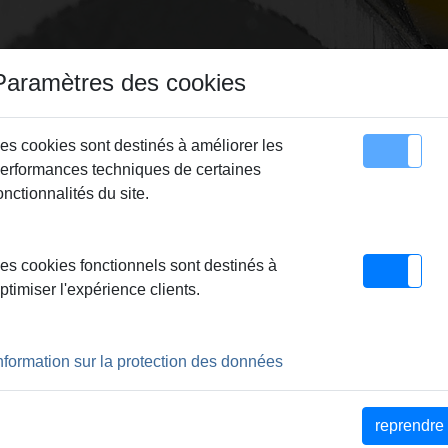
Paramètres des cookies
es cookies sont destinés à améliorer les
erformances techniques de certaines
utés
Sitemap
Contact
onctionnalités du site.
r
> REMS Multi-Push S Connected
es cookies fonctionnels sont destinés à
CONNECTED
ptimiser l'expérience clients.
AGE/RINÇAGE AVEC FONCTIONNALITÉ C
nformation sur la protection des données
reprendre