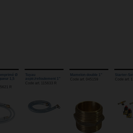
comprimé Ø
Tuyau
Mamelon double 1"
Starter-Se
gueur 1,5
aspir./refoulement 1"
Code art. 045159
Code art. 
Code art. 115633 R
15621 R