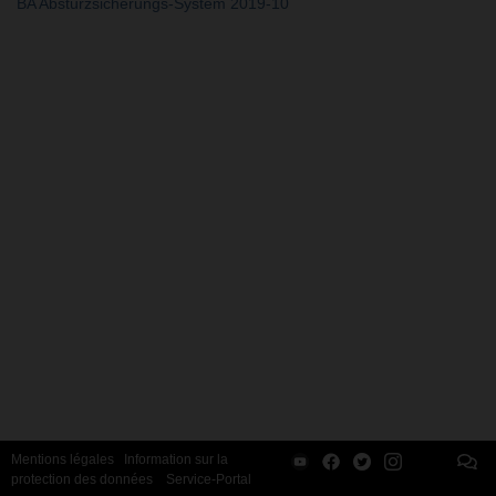
BA Absturzsicherungs-System 2019-10
Mentions légales
Information sur la
protection des données
Service-Portal