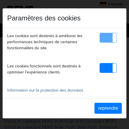
français
Paramètres des cookies
Les cookies sont destinés à améliorer les
performances techniques de certaines
+
Produits
>
Tester, nettoyer, désinfecter, protéger, rincer, remplir
>
fonctionnalités du site.
REMS Multi-Push S Connected
> Cartouche filtrante 90 µm
CARTOUCHE FILTRANTE 90 ΜM
Les cookies fonctionnels sont destinés à
Code art. 043054
optimiser l'expérience clients.
Cartouche filtrante 90 μm, pour filtres externes REMS (115323 R -
115609 R)
Information sur la protection des données
Katalogauszüge
reprendre
Extrait du catalogue REMS Multi-Push S Connected
(PDF)
Extrait du catalogue REMS Multi-Push SL Connected
(PDF)
Extrait du catalogue REMS Multi-Push SLW Connected
(PDF)
Extrait du catalogue REMS Solar-Push, Solar Push, Solarpush,