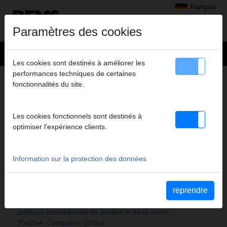
français
Paramètres des cookies
Les cookies sont destinés à améliorer les
performances techniques de certaines
SITEMAP
fonctionnalités du site.
A PROPOS DE REMS
Les cookies fonctionnels sont destinés à
Sommaire
optimiser l'expérience clients.
REMS – Le progrès est notre moteur
Le site de production ultra-moderne – Gage de la
qualité de produits REMS
Information sur la protection des données
Trempe fiable pour une qualité optimale
REMS – For professionals. Un service au top.
Partout, à proximité
reprendre
REMS - Partenaire des revendeurs spécialisés
REMS – Efficacité sur le marché grâce à une
politique conséquente du produit et de la vente.
Toucher. Comparer. Choisir.