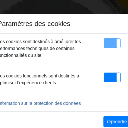
Paramètres des cookies
es cookies sont destinés à améliorer les
erformances techniques de certaines
utés
Sitemap
Contact
onctionnalités du site.
r
>
REMS Multi-Push S Connected
> REMS CleanH
es cookies fonctionnels sont destinés à
ptimiser l'expérience clients.
 le désembouage de systèmes
nformation sur la protection des données
plissage et rinçage, pour un
reprendre