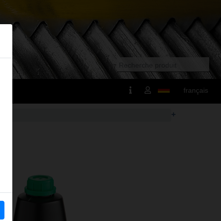
français
+