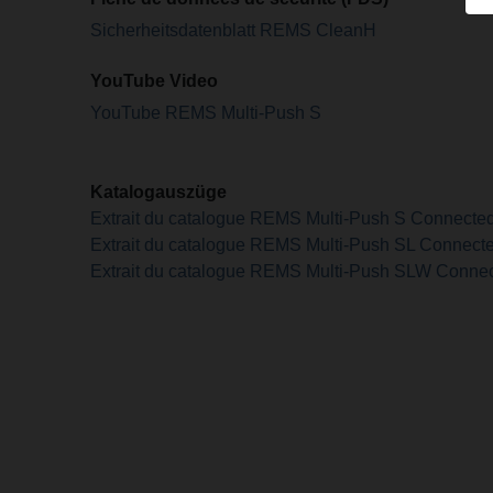
Sicherheitsdatenblatt REMS CleanH
YouTube Video
YouTube REMS Multi-Push S
Katalogauszüge
Extrait du catalogue REMS Multi-Push S Connecte
Extrait du catalogue REMS Multi-Push SL Connect
Extrait du catalogue REMS Multi-Push SLW Conne