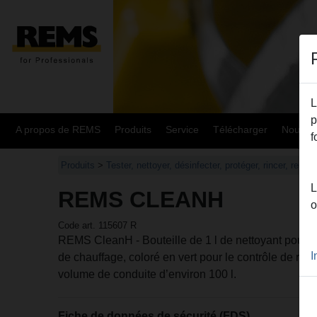
L
p
A propos de REMS
Produits
Service
Télécharger
Nouvea
f
Produits
>
Tester, nettoyer, désinfecter, protéger, rincer, rempli
L
REMS CLEANH
o
Code art. 115607 R
REMS CleanH - Bouteille de 1 l de nettoyant pour
I
de chauffage, coloré en vert pour le contrôle de rem
volume de conduite d’environ 100 l.
Fiche de données de sécurité (FDS)