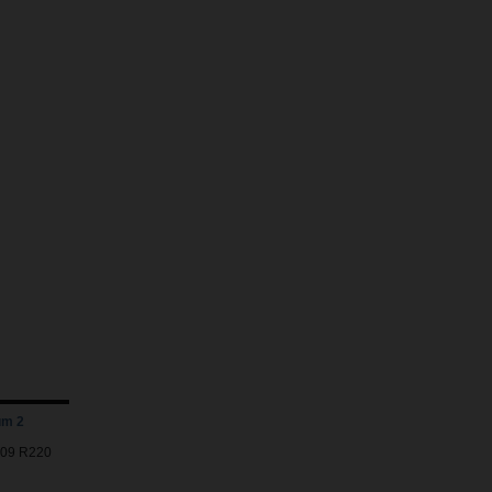
um 2
7009 R220