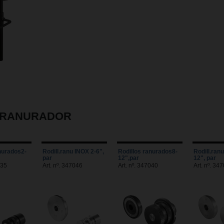
O RANURADOR
nurados2-
Rodill.ranu INOX 2-6",
Rodillos ranurados8-
Rodill.ran
par
12",par
12", par
035
Art. nº. 347046
Art. nº. 347040
Art. nº. 34