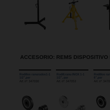
ACCESORIO: REMS DISPOSITIV
Rodillos ranurados1-1
Rodill.ranu INOX 1-1
Rodillos ra
1/2",par
1/2", par
6",par
Art. nº. 347030
Art. nº. 347053
Art. nº. 347