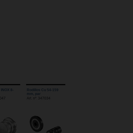
u INOX 8-
Rodillos Cu 54-159
mm, par
7047
Art. nº. 347034