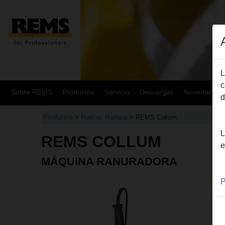
L
c
Sobre REMS
Productos
Servicio
Descargas
Novedades
d
Productos
>
Roscar, Ranurar
> REMS Collum
L
REMS COLLUM
e
MÁQUINA RANURADORA
P