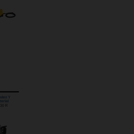
ules Y
erial
130 R