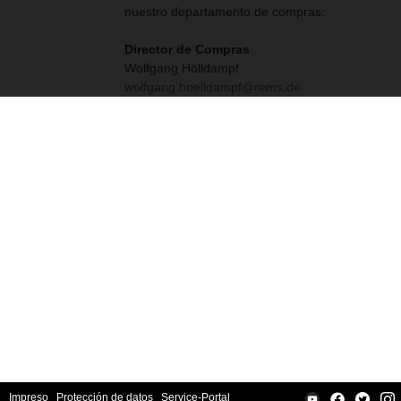
nuestro departamento de compras:
Director de Compras
Wolfgang Hölldampf
wolfgang.hoelldampf@rems.de
Impreso
Protección de datos
Service-Portal