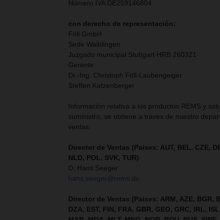
Número IVA DE259146804
con derecho de representación:
Föll GmbH
Sede Waiblingen
Juzgado municipal Stuttgart HRB 260321
Gerente:
Dr.-Ing. Christoph Föll-Laubengeiger
Steffen Katzenberger
Información relativa a los productos REMS y sob
suministro, se obtiene a tráves de nuestro depa
ventas:
Director de Ventas (Paises: AUT, BEL, CZE, 
NLD, POL, SVK, TUR)
D. Hans Seeger
hans.seeger@rems.de
Director de Ventas (Paises: ARM, AZE, BGR, 
DZA, EST, FIN, FRA, GBR, GEO, GRC, IRL, ISL
MAR, MDA, MLT, MNG, NOR, ROU, RUS, SWE,