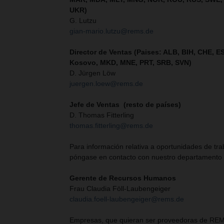
UKR)
G. Lutzu
gian-mario.lutzu@rems.de
Director de Ventas (Paises: ALB, BIH, CHE, ES
Kosovo, MKD, MNE, PRT, SRB, SVN
)
D. Jürgen Löw
juergen.loew@rems.de
Jefe de Ventas (resto de países)
D. Thomas Fitterling
thomas.fitterling@rems.de
Para información relativa a oportunidades de tr
póngase en contacto con nuestro departamento 
Gerente de Recursos Humanos
Frau Claudia Föll-Laubengeiger
claudia.foell-laubengeiger@rems.de
Empresas, que quieran ser proveedoras de REM