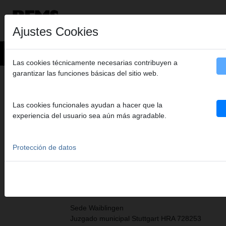
Ajustes Cookies
Las cookies técnicamente necesarias contribuyen a
garantizar las funciones básicas del sitio web.
SEDE CENTRAL
Las cookies funcionales ayudan a hacer que la
experiencia del usuario sea aún más agradable.
REMS GmbH & Co KG
Fábrica de máquinas y herramientas
Apartado de correos 1631, D-71306 Waiblingen
Protección de datos
Stuttgarter Straße 83, D-71332 Waiblingen
Teléfono +49 7151 1707 - 0
Telefax +49 7151 1707 - 110
Sede Waiblingen
Juzgado municipal Stuttgart HRA 728253