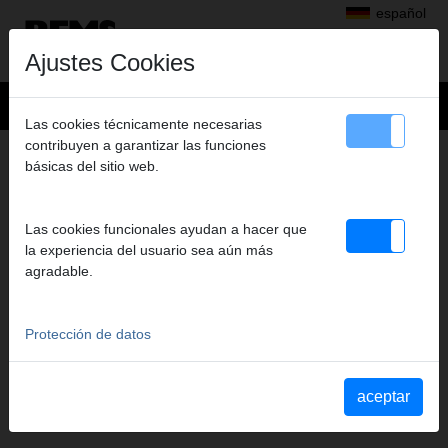
español
Ajustes Cookies
Las cookies técnicamente necesarias
contribuyen a garantizar las funciones
DESCARGAS
básicas del sitio web.
Catalogo de productos, folletos
Fichas de datos de seguridad
Las cookies funcionales ayudan a hacer que
Instrucciones de manejo
la experiencia del usuario sea aún más
Lista de piezas
agradable.
Indicaciones de seguridad
Solicitud de apoyo publicitario
MAM (archivo de imagen )
Protección de datos
Video de productos
Software
Descargas adicionales
aceptar
Archivo de productos REMS
Documentos de producto ROLLER