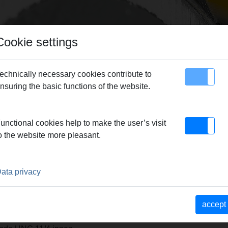
Cookie settings
echnically necessary cookies contribute to
nsuring the basic functions of the website.
map
Contact
REMS Picus S1
> REMS UDKB
unctional cookies help to make the user’s visit
o the website more pleasant.
ata privacy
elötet, wiederbelegbar.
, handgeführt oder mit
accept
lbeton, Mauerwerk aller Art,