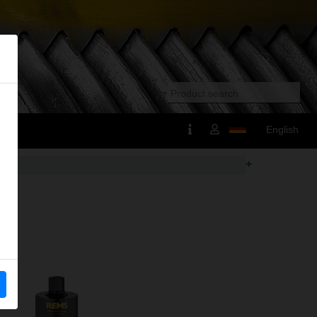
English
+