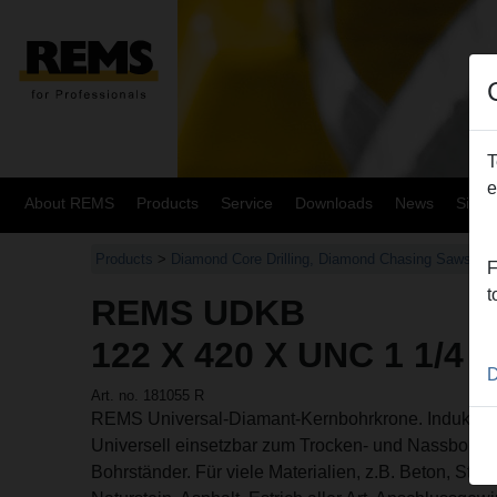
T
e
About REMS
Products
Service
Downloads
News
Site
Products
>
Diamond Core Drilling, Diamond Chasing Saws
>
F
t
REMS UDKB
122 X 420 X UNC 1 1/4
D
Art. no. 181055 R
REMS Universal-Diamant-Kernbohrkrone. Induktiv g
Universell einsetzbar zum Trocken- und Nassbohren
Bohrständer. Für viele Materialien, z.B. Beton, Stah