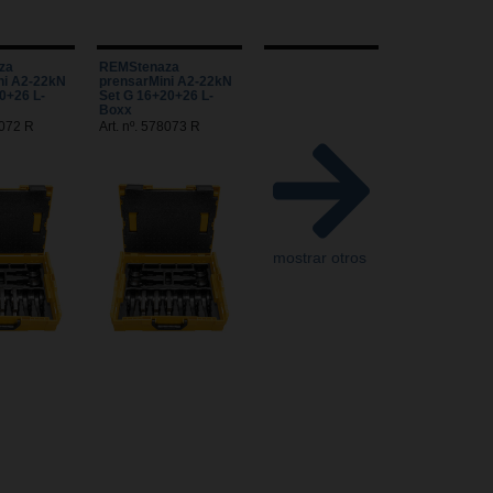
za
REMStenaza
ni A2-22kN
prensarMini A2-22kN
0+26 L-
Set G 16+20+26 L-
Boxx
8072 R
Art. nº. 578073 R
mostrar otros