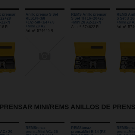
o prensar
Anillo prensa S Set
REMS Anillo prensar
REMS Anil
+22+28
RLS1/4+3/8
S Set TH 16+20+26
S Set U 1
2-22kN
+1/2+5/8+3/4+7/8
+Mini Z8 A2-22kN
+Mini Z8 
+Mini Z8 A2
618 R
Art. nº. 574622 R
Art. nº. 57
Art. nº. 574649 R
PRENSAR MINI/REMS ANILLOS DE PREN
REMStenaz
REMStenaz
REMStena
 ACz 20
prensaMini ACz 25
prensaMini B 14 (PZ-
prensaMini