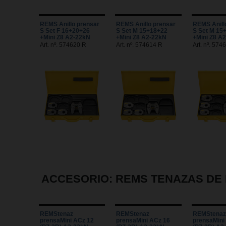
REMS Anillo prensar
REMS Anillo prensar
REMS Anill
S Set F 16+20+26
S Set M 15+18+22
S Set M 15
+Mini Z8 A2-22kN
+Mini Z8 A2-22kN
+Mini Z8 A
Art. nº. 574620 R
Art. nº. 574614 R
Art. nº. 574
ACCESORIO: REMS TENAZAS DE 
REMStenaz
REMStenaz
REMStenaz
prensaMini ACz 12
prensaMini ACz 16
prensaMini