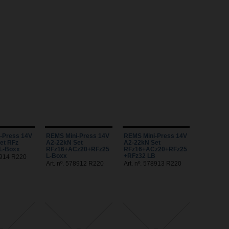
-Press 14V
REMS Mini-Press 14V
REMS Mini-Press 14V
et RFz
A2-22kN Set
A2-22kN Set
L-Boxx
RFz16+ACz20+RFz25
RFz16+ACz20+RFz25
L-Boxx
+RFz32 LB
78914 R220
Art. nº. 578912 R220
Art. nº. 578913 R220