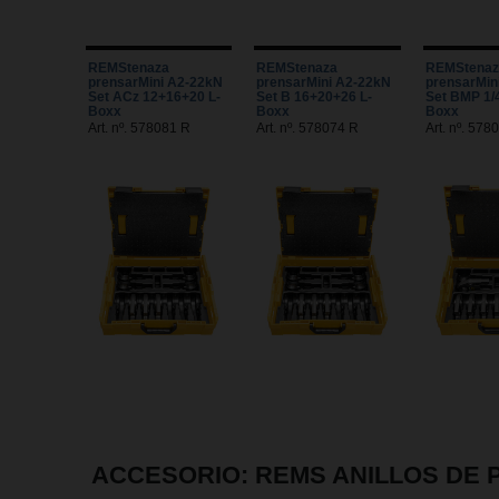
REMStenaza
REMStenaza
REMStenaz
prensarMini A2-22kN
prensarMini A2-22kN
prensarMin
Set ACz 12+16+20 L-
Set B 16+20+26 L-
Set BMP 1/4 
Boxx
Boxx
Boxx
Art. nº. 578081 R
Art. nº. 578074 R
Art. nº. 578
ACCESORIO: REMS ANILLOS DE 