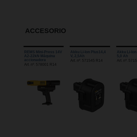
ACCESORIO
REMS Mini-Press 14V
Akku Li-Ion Plus14,4
Akku Li-Ion
A2-22kN Máquina
V, 2,5Ah
5,0 Ah
accionadora
Art. nº. 571545 R14
Art. nº. 57
Art. nº. 578001 R14