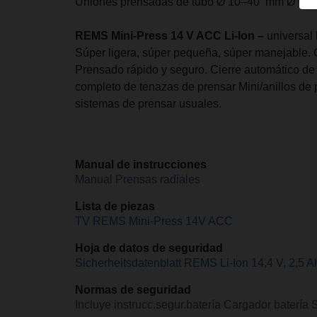
Uniones prensadas de tubo Ø 10–40 mm Ø ⅜ – 
REMS Mini-Press 14 V ACC Li-Ion –
universal
Súper ligera, súper pequeña, súper manejable. 
Prensado rápido y seguro. Cierre automático de 
completo de tenazas de prensar Mini/anillos de
sistemas de prensar usuales.
Manual de instrucciones
Manual Prensas radiales
Lista de piezas
TV REMS Mini-Press 14V ACC
Hoja de datos de seguridad
Sicherheitsdatenblatt REMS Li-Ion 14,4 V, 2,5 A
Normas de seguridad
Incluye instrucc.segur.batería Cargador batería