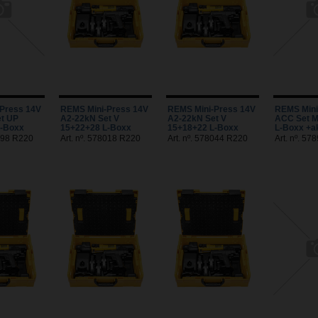
Press 14V
REMS Mini-Press 14V
REMS Mini-Press 14V
REMS Mini
t UP
A2-22kN Set V
A2-22kN Set V
ACC Set M
L-Boxx
15+22+28 L-Boxx
15+18+22 L-Boxx
L-Boxx +a
8098 R220
Art. nº. 578018 R220
Art. nº. 578044 R220
Art. nº. 5