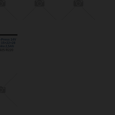
-Press 14V
 15+22+28
kku 2,5Ah
78925 R220