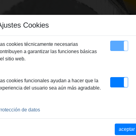
Ajustes Cookies
as cookies técnicamente necesarias
ontribuyen a garantizar las funciones básicas
Sitemap
Contacto
el sitio web.
as cookies funcionales ayudan a hacer que la
V ACC
xperiencia del usuario sea aún más agradable.
MULADOR 22 KN CON RETROCESO AUTO
rotección de datos
acta y súper manejable, con
s en tubo para todos los
aceptar
iento por acumulador o red.