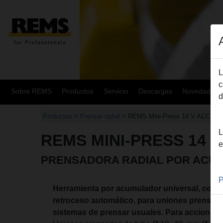
L
c
Sobre REMS
Productos
Servicio
Descargas
Novedades
d
Productos
>
Prensar radial
> REMS Mini-Press 14 V ACC
L
REMS MINI-PRESS 14 
e
PRENSADORA RADIAL POR ACU
P
Herramienta por acumulador universal, comp
retroceso automático, para uniones prensada
sistemas de prensar usuales. Para accionam