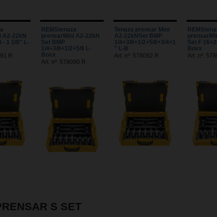
a
REMStenaza
Tenaza prensar Mini
REMStena
i A2-22kN
prensarMini A2-22kN
A2-22kNSet BMP
prensarMi
- 1 1/8" L-
Set BMP
1/4+3/8+1/2+5/8+3/4+1
Set F 16+2
1/4+3/8+1/2+5/8 L-
" L-B
Boxx
Boxx
091 R
Art. nº. 578092 R
Art. nº. 57
Art. nº. 578090 R
PRENSAR S SET