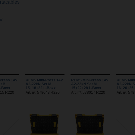
rtacables
PV
Press 14V
REMS Mini-Press 14V
REMS Mini-Press 14V
REMS Mini
t B
A2-22kN Set M
A2-22kN Set M
A2-22kN S
L-Boxx
15+18+22 L-Boxx
15+22+28 L-Boxx
16+20+25 
8915 R220
Art. nº. 578043 R220
Art. nº. 578017 R220
Art. nº. 5