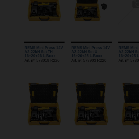
REMS Mini-Press 14V
REMS Mini-Press 14V
REMS Mini-
A2-22kN Set TH
A2-22kN Set U
A2-22kN Se
16+20+26 L-Boxx
16+20+25 L-Boxx
16+20+25 
Art. nº. 578019 R220
Art. nº. 578903 R220
Art. nº. 57