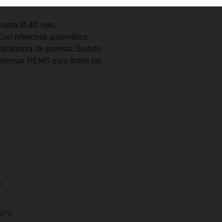
1 ¼".
 hasta Ø 40 mm.
Con retroceso automático.
la tenaza de prensar. Surtido
 prensar REMS para todos los
h
 SPV