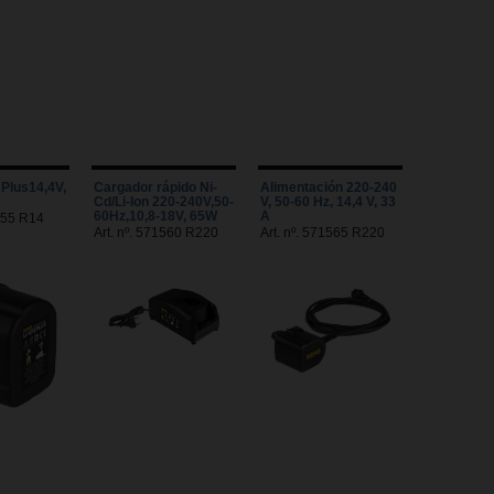
 Plus14,4V,
Cargador rápido Ni-
Alimentación 220-240
Cd/Li-Ion 220-240V,50-
V, 50-60 Hz, 14,4 V, 33
60Hz,10,8-18V, 65W
A
1555 R14
Art. nº. 571560 R220
Art. nº. 571565 R220