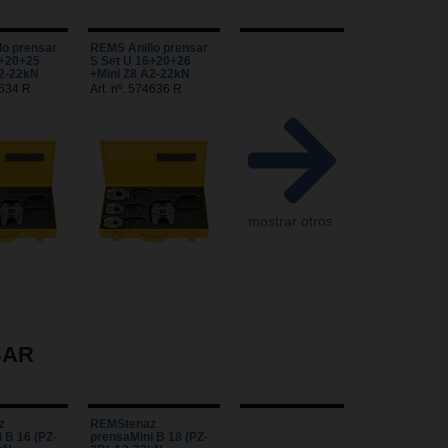
lo prensar
REMS Anillo prensar
6+20+25
S Set U 16+20+26
A2-22kN
+Mini Z8 A2-22kN
4634 R
Art. nº. 574636 R
mostrar otros
SAR
z
REMStenaz
 B 16 (PZ-
prensaMini B 18 (PZ-