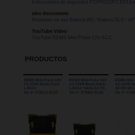
Indicaciones de seguridad PZ/PR/ZZ/PZ E01/co
otro documento
Resumen de uso Bateria-WZ / Bateria-SLG / S
YouTube Video
YouTube REMS Mini-Press 22V ACC
PRODUCTOS
REMS Mini-Press 14V
REMS Mini-Press 14V
REMS Mini-
A2-22kN Basic-Pack
A2-22kN Basic-Pack
A2-22kN Se
L-Boxx
L-Boxx +akku 2,5 Ah
16+20+26 
Art. nº. 578013 R220
Art. nº. 578905 R220
Art. nº. 57