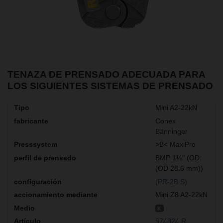
TENAZA DE PRENSADO ADECUADA PARA
LOS SIGUIENTES SISTEMAS DE PRENSADO
Mini A2-22kN
Conex
Bänninger
>B< MaxiPro
BMP 1⅛″ (OD:
(OD 28,6 mm))
(PR-2B S)
Mini Z8 A2-22kN
K
574824 R