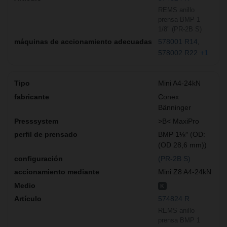
REMS anillo
prensa BMP 1
1/8" (PR-2B S)
578001 R14
578002 R22
+1
Mini A4-24kN
Conex
Bänninger
>B< MaxiPro
BMP 1⅛″ (OD:
(OD 28,6 mm))
(PR-2B S)
Mini Z8 A4-24kN
K
574824 R
REMS anillo
prensa BMP 1