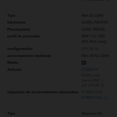
Mini A2-22kN
ICOOL PACIFIC
COOL PRESS
BMP 1⅛″ (OD:
(OD 28,6 mm))
(PR-2B S)
Mini Z8 A2-22kN
K
574824 R
REMS anillo
prensa BMP 1
1/8" (PR-2B S)
578001 R14
578002 R22
+1
Standard A1-