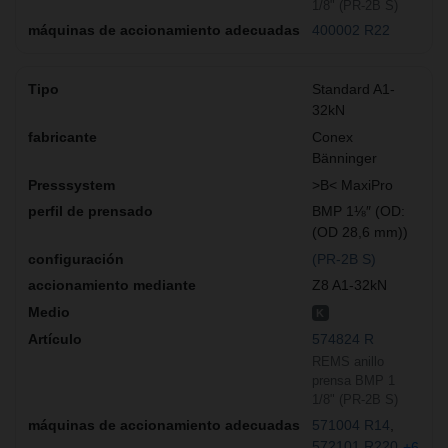
1/8" (PR-2B S)
400002 R22
Standard A1-
32kN
Conex
Bänninger
>B< MaxiPro
BMP 1⅛″ (OD:
(OD 28,6 mm))
(PR-2B S)
Z8 A1-32kN
K
574824 R
REMS anillo
prensa BMP 1
1/8" (PR-2B S)
571004 R14
572101 R220
+6