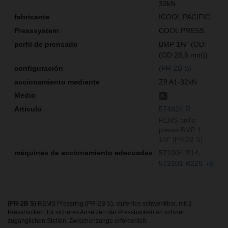
32kN
ICOOL PACIFIC
COOL PRESS
BMP 1⅛″ (OD:
(OD 28,6 mm))
(PR-2B S)
Z8 A1-32kN
K
574824 R
REMS anillo
prensa BMP 1
1/8" (PR-2B S)
571004 R14
572101 R220
+6
(PR-2B S)
REMS Pressring (PR-2B S), stufenlos schwenkbar, mit 2
Pressbacken, für sicheres Ansetzen der Pressbacken an schwer
zugänglichen Stellen. Zwischenzange erforderlich.