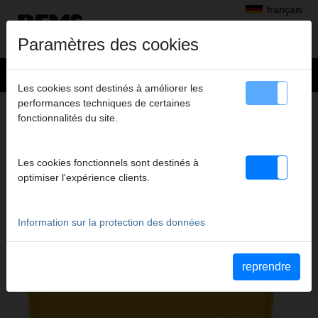
français
Paramètres des cookies
Les cookies sont destinés à améliorer les
performances techniques de certaines
Produits
>
Fileter, rainurer
> REMS Amigo, filière, filiere
fonctionnalités du site.
REMS AMIGO
FILIÈRE ÉLECTRIQUE AVEC TÊTES DE
Les cookies fonctionnels sont destinés à
FILETAGE À CHANGEMENT RAPIDE
optimiser l'expérience clients.
Information sur la protection des données
reprendre