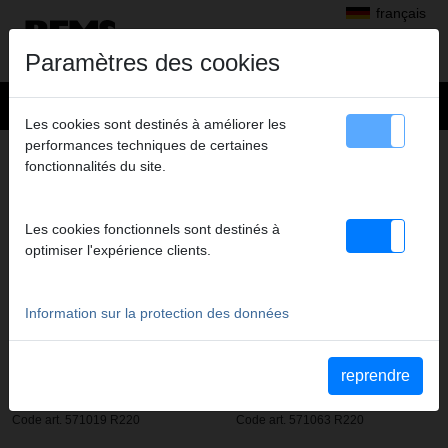
français
Paramètres des cookies
Les cookies sont destinés à améliorer les
performances techniques de certaines
Produits
>
Sertissage radial
fonctionnalités du site.
> REMS Akku-Press 14V ACC, Akku press, Akkupress
Les cookies fonctionnels sont destinés à
optimiser l'expérience clients.
Information sur la protection des données
PRODUITS
reprendre
REMS Akku-Press 14V A1-32kN
REMS Akku-Press 14V A1-32kN
Basic-Pack L-Boxx
Basic-Pack L-Boxx+batt. 5,0 Ah
Code art. 571019 R220
Code art. 571063 R220