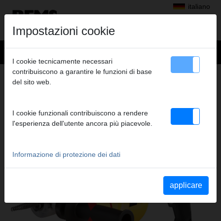
italiano
Impostazioni cookie
I cookie tecnicamente necessari
contribuiscono a garantire le funzioni di base
Prodotti
>
Pulizia di tubazioni e canali
> REMS Mini-Cobra S
del sito web.
REMS MINI-COBRA S
STURATUBI ELETTRICO
I cookie funzionali contribuiscono a rendere
l'esperienza dell'utente ancora più piacevole.
Informazione di protezione dei dati
applicare