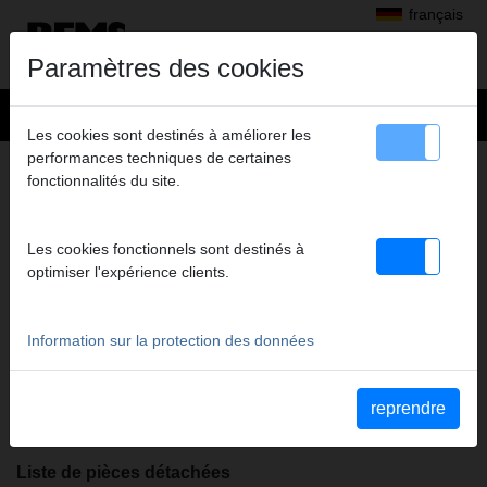
français
Paramètres des cookies
Les cookies sont destinés à améliorer les
performances techniques de certaines
+
Produits
>
Fileter, rainurer
>
REMS Amigo 22 V
> REMS Amigo 22V
fonctionnalités du site.
REMS AMIGO 22V
MACHINE D'ENTRAINEMENT
Les cookies fonctionnels sont destinés à
Code art. 530004 R22
optimiser l'expérience clients.
REMS Amigo 22V - Filière électrique à batterie pour tubes Ø 1/8-
1", 16-32 mm. 4,5 kg. 500W. 27/20 tr/min. Machine
d'entrainement nue.
Information sur la protection des données
Notice d'utilisation
reprendre
Notice d'utilisation REMS Amigo
Liste de pièces détachées