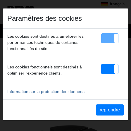
français
Paramètres des cookies
Les cookies sont destinés à améliorer les
performances techniques de certaines
+
Produits
>
Couper, chanfreiner, ébavurer, calibrer
>
REMS Cut 110 P
fonctionnalités du site.
> Segment serrage Ø 56 mm, paire
SEGMENT SERRAGE Ø 56 MM, PAIRE
Les cookies fonctionnels sont destinés à
Code art. 290444
optimiser l'expérience clients.
Segment de serrage REMS Cut Ø 56 mm, paire
Information sur la protection des données
Katalogauszüge
Extrait du catalogue REMS Cut 110 P
(PDF)
reprendre
Extrait du catalogue REMS Cut 110 Cu-INOX
(PDF)