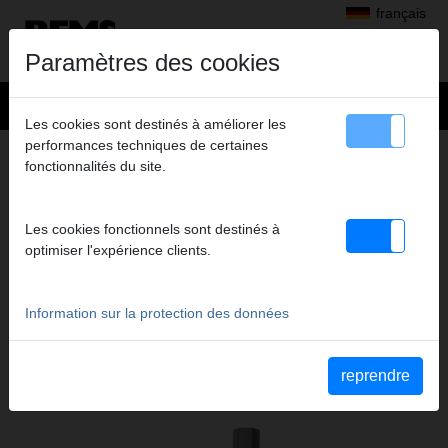
français
Paramètres des cookies
Les cookies sont destinés à améliorer les
performances techniques de certaines
+
Produits
>
Couper, chanfreiner, ébavurer, calibrer
>
REMS Cut 110 P
fonctionnalités du site.
> Support pour établi Cut
SUPPORT POUR ÉTABLI CUT
Les cookies fonctionnels sont destinés à
Code art. 290440 R
optimiser l'expérience clients.
Support d'établi, pour REMS Cut
Information sur la protection des données
Katalogauszüge
Extrait du catalogue REMS Cut 110 P
(PDF)
reprendre
Extrait du catalogue REMS Cut 110 Cu-INOX
(PDF)