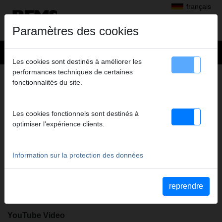
français
Paramètres des cookies
Les cookies sont destinés à améliorer les
performances techniques de certaines
+
Produits
>
Fileter, rainurer
>
REMS Spezial
> REMS Spezial
fonctionnalités du site.
REMS SPEZIAL
BIDON 5 L
Les cookies fonctionnels sont destinés à
Code art. 140100 R
optimiser l'expérience clients.
REMS Spezial bidon 5 litre - Huile de coupe minérale pour
filetage. Fortement alliée. Effet lubrifiant et refroidissant
particulièrement élevé. Filets nets et longévité des peignes.
Information sur la protection des données
Fiche de données de sécurité (FDS)
reprendre
Sicherheitsdatenblatt REMS Spezial
YouTube Video