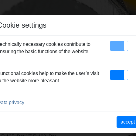
Cookie settings
echnically necessary cookies contribute to
nsuring the basic functions of the website.
map
Contact
nding former and back former
unctional cookies help to make the user’s visit
o the website more pleasant.
D BACK FORMER
3
ata privacy
 druckstabil, aus
em Polyamid oder Aluminium
accept
6,9 R 102, Dm 33,7 R 100,