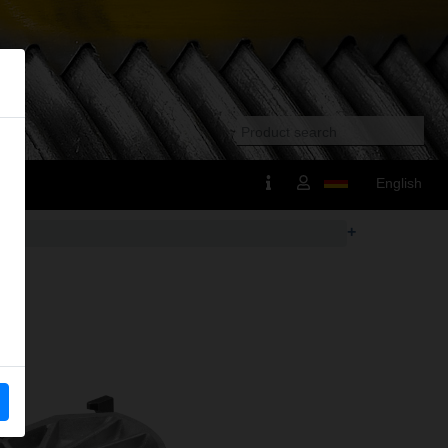
English
+