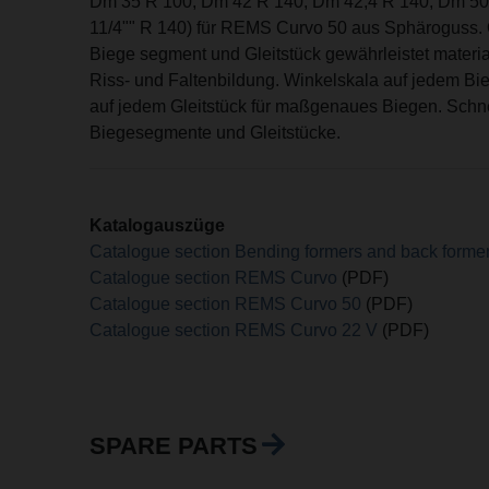
Dm 35 R 100, Dm 42 R 140, Dm 42,4 R 140, Dm 50
11/4"" R 140) für REMS Curvo 50 aus Sphäroguss.
Biege segment und Gleitstück gewährleistet materi
Riss- und Faltenbildung. Winkelskala auf jedem B
auf jedem Gleitstück für maßgenaues Biegen. Schn
Biegesegmente und Gleitstücke.
Katalogauszüge
Catalogue section Bending formers and back forme
Catalogue section REMS Curvo
(PDF)
Catalogue section REMS Curvo 50
(PDF)
Catalogue section REMS Curvo 22 V
(PDF)
SPARE PARTS