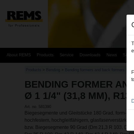
T
e
About REMS
Products
Service
Downloads
News
Site
Products
>
Bending
>
Bending formers and back formers
> Be
F
t
BENDING FORMER AN
Ø 1 1/4" (31,8 MM), R13
D
Art. no. 581390
Biegesegmente und Gleitstücke 180 Grad, form- und
hochfestem, hochgleitfähigem, glasfaserverstärkt
bzw. Biegesegmente 90 Grad (Dm 21,3 R 103, Dm 2