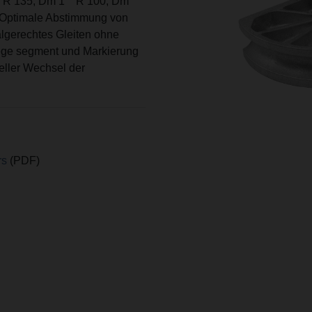
 R 135, Dm 1"" R 100, Dm
 Optimale Abstimmung von
algerechtes Gleiten ohne
iege segment und Markierung
eller Wechsel der
rs
(PDF)