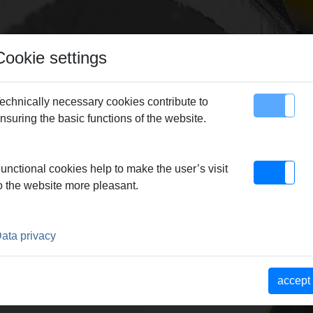
Cookie settings
echnically necessary cookies contribute to
nsuring the basic functions of the website.
map
Contact
 REG 10-42
> REMS REG 10-42
unctional cookies help to make the user’s visit
o the website more pleasant.
ata privacy
ektrischen Antrieb. Für
-, Messing-, Aluminium-,
Ohne Mitnehmer für
accept