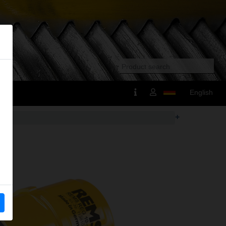
English
+