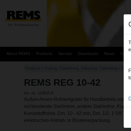
T
e
About REMS
Products
Service
Downloads
News
Site
Products
>
Cutting, Chamfering, Deburring, Calibrating
>
REMS
F
t
REMS REG 10-42
Art. no. 113810 R
D
Außen-/Innen-Rohrentgrater für Handbetrieb oder el
nichtrostende Stahlrohre, andere Stahlrohre, Kupfer
Kunststoffrohre, Dm. 10 - 42 mm, Dm. 1/2- 1 5/8"". 
elektrischen Antrieb. In Blisterverpackung.