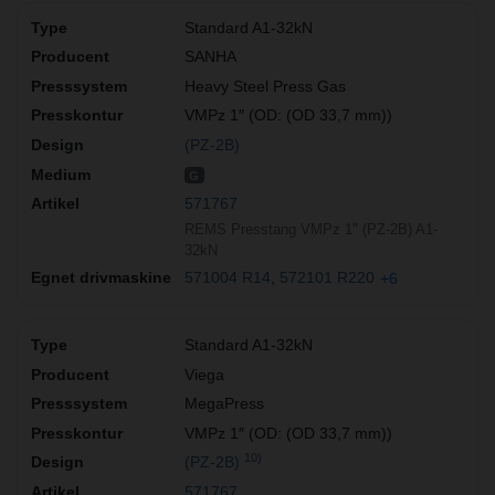
Standard A1-32kN
SANHA
Heavy Steel Press Gas
VMPz 1″ (OD: (OD 33,7 mm))
(PZ-2B)
G
571767
REMS Presstang VMPz 1" (PZ-2B) A1-
32kN
571004 R14
572101 R220
+6
Standard A1-32kN
Viega
MegaPress
VMPz 1″ (OD: (OD 33,7 mm))
10)
(PZ-2B)
571767