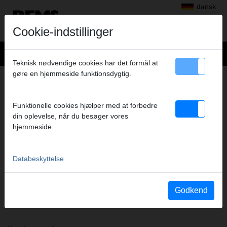
dansk
Cookie-indstillinger
Teknisk nødvendige cookies har det formål at
gøre en hjemmeside funktionsdygtig.
+
Produkter
>
Radialpress
>
REMS presstænger/REMS pressringe
> REMS Presstang VMPz 1"
REMS PRESSTANG VMPZ 1"
Funktionelle cookies hjælper med at forbedre
din oplevelse, når du besøger vores
(PZ-2B) A1-32KN
hjemmeside.
Art.nr. 571767
REMS Presszange mit 2 schwenkbaren Monoblock-Pressbacken.
Meistverkaufte Standardausführung.
Databeskyttelse
Sikkerhedsanvisning
Godkend
Sikkerhedsanvisning PZ/PR/ZZ/PZ E01 / Kabelsaks