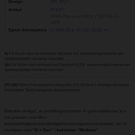
9)
(PZ-2B)
571767
REMS Presstang VMPz 1" (PZ-2B) A1-
32kN
571004 R14
572101 R220
+6
9)
Für Rohre nach technischem Standard EN. Verwendungshinweise der
Systemanbieter/-hersteller beachten.
10)
Für Rohre nach technischem Standard ASTM. Verwendungshinweise der
Systemanbieter/-hersteller beachten.
(PZ-2B)
REMS Presstang/Presstang Mini (PZ-2B) med 2 drejelige monoblok-
presskæber. Bedst sælgende standardversion.
Bemærk venligst, at presfittingssystemer til gasinstallationer kun
må presses med Mini-
pressværktøjer/pressværktøjer/pressringe/pressindsatser, der er
markeret med
"G = Gas" i kolonnen "Medium"