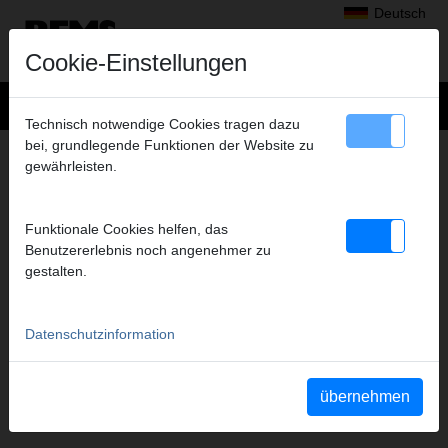
Deutsch
Cookie-Einstellungen
Technisch notwendige Cookies tragen dazu
bei, grundlegende Funktionen der Website zu
+
Produkte
>
Radialpressen
>
gewährleisten.
REMS Presszangen A1-32kN/REMS Pressringe
> REMS Presszange VMPz 1"
REMS PRESSZANGE VMPZ 1"
Funktionale Cookies helfen, das
(PZ-2B) A1-32KN
Benutzererlebnis noch angenehmer zu
gestalten.
Art.-Nr. 571767
REMS Presszange mit 2 schwenkbaren Monoblock-Pressbacken.
Meistverkaufte Standardausführung.
Datenschutzinformation
Sicherheitshinweis
übernehmen
Sicherheitshinweise PZ/PR/ZZ/PZ E01/Kabelschere