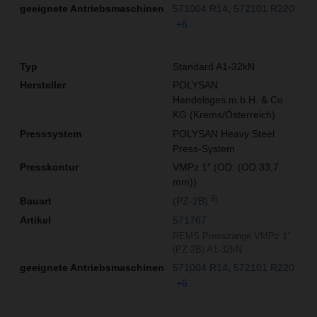
571004 R14
572101 R220
+6
Standard A1-32kN
POLYSAN
Handelsges.m.b.H. & Co
KG (Krems/Österreich)
POLYSAN Heavy Steel
Press-System
VMPz 1″ (OD: (OD 33,7
mm))
9)
(PZ-2B)
571767
REMS Presszange VMPz 1"
(PZ-2B) A1-32kN
571004 R14
572101 R220
+6