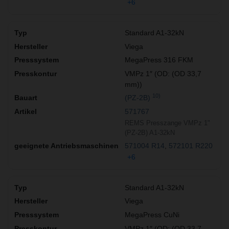
+6
Standard A1-32kN
Viega
MegaPress 316 FKM
VMPz 1″ (OD: (OD 33,7
mm))
10)
(PZ-2B)
571767
REMS Presszange VMPz 1"
(PZ-2B) A1-32kN
571004 R14
572101 R220
+6
Standard A1-32kN
Viega
MegaPress CuNi
VMPz 1″ (OD: (OD 33,7