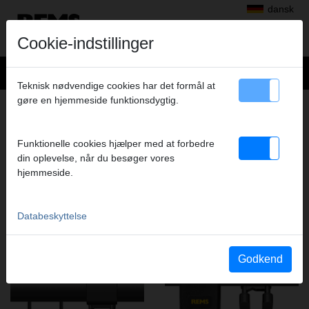
dansk
Cookie-indstillinger
Teknisk nødvendige cookies har det formål at
gøre en hjemmeside funktionsdygtig.
SVEJSNING AF PLASTRØR
PRODUKTER I DENNE PRODUKTGRUPPE
Funktionelle cookies hjælper med at forbedre
din oplevelse, når du besøger vores
hjemmeside.
REMS EMSG 160
REMS EMSG 160-2
Databeskyttelse
Godkend