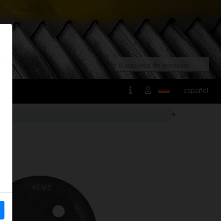
español
+