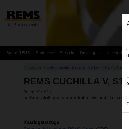
L
c
Sobre REMS
Productos
Servicio
Descargas
Novedades
d
Productos
>
Cortar, Biselar, Escariar, Calibrar
>
REMS Cento
>
L
REMS CUCHILLA V, S1
e
Art. nº. 845051 R
für Kunststoff- und Verbundrohre, Wanddicke s max
P
Katalogauszüge