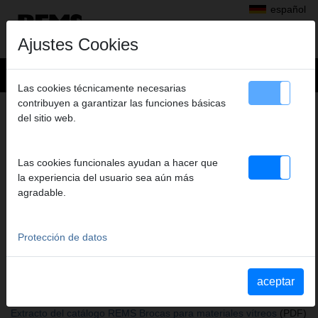
español
Ajustes Cookies
Las cookies técnicamente necesarias
contribuyen a garantizar las funciones básicas
+
Productos
>
Montar
>
REMS Helix 22 V VE
del sitio web.
> REMS Brocas azulejo Ø 8 mm
REMS BROCAS AZULEJO Ø 8 MM
Las cookies funcionales ayudan a hacer que
Art. nº. 181712 R
la experiencia del usuario sea aún más
Diamantbesetzte Trockenbohrkronen mit Spezial-Wachsfüllung.
agradable.
Für Keramik, Feinsteinzeug, Granit, Marmor und andere
Materialien. Fliesenbohrer Dm. 6, 8, 10 mm, Anbohrhilfe mit
Vakuumbefestigung
Protección de datos
aceptar
Katalogauszüge
Extracto del catálogo REMS Helix 22 V VE
(PDF)
Extracto del catálogo REMS Brocas para materiales vítreos
(PDF)