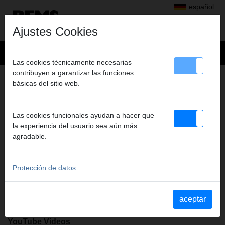
español
Ajustes Cookies
Las cookies técnicamente necesarias
contribuyen a garantizar las funciones
+
Productos
>
básicas del sitio web.
Perforar con diamante, Rozas en muros con discos diamantados
>
REMS Coronas perforadoras de diamante universales
> REMS UDKB
REMS UDKB
Las cookies funcionales ayudan a hacer que
62 X 420 X UNC 1 1/4
la experiencia del usuario sea aún más
agradable.
Art. nº. 181025 R
Induktiv gelötet, wiederbelegbar. Universell einsetzbar zum
Trocken- und Nassbohren, handgeführt oder mit Bohrständer. Für
Protección de datos
viele Materialien, z. B. Beton, Stahlbeton, Mauerwerk aller Art,
Naturstein, Asphalt, Estrich aller Art. Anschlussgewinde UNC 11/4
innen. Bohrtiefe 420 mm. Im Karton.
aceptar
YouTube Videos