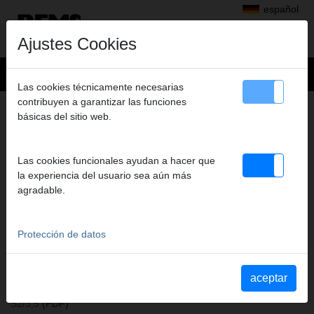
español
Ajustes Cookies
Las cookies técnicamente necesarias
contribuyen a garantizar las funciones
+
Productos
>
básicas del sitio web.
Perforar con diamante, Rozas en muros con discos diamantados
>
Accesorio para REMS Picus S1, S3, SR, S2/3,5
> Anillo facil desprendimiento
Las cookies funcionales ayudan a hacer que
ANILLO FACIL DESPRENDIMIENTO
la experiencia del usuario sea aún más
agradable.
Art. nº. 180015
Leichtlösering für alle REMS REMS Universal-Diamant-
Kernbohrkronen, für leichtes Lösen der Diamant-Kernbohrkrone
Protección de datos
Katalogauszüge
aceptar
Extracto del catálogo Accesorio para REMS Picus S1, S3, SR,
S2/3,5
(PDF)