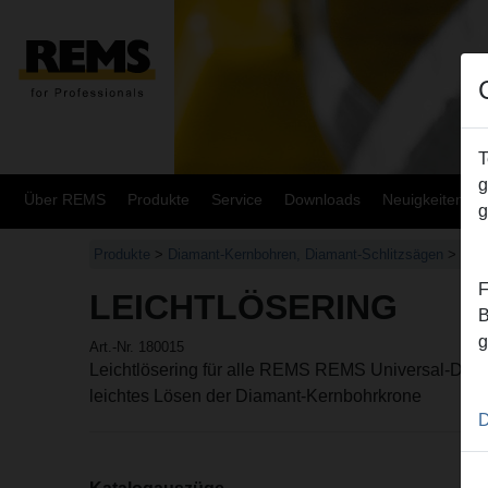
T
g
Über REMS
Produkte
Service
Downloads
Neuigkeiten
g
Produkte
>
Diamant-Kernbohren, Diamant-Schlitzsägen
>
REM
F
LEICHTLÖSERING
B
g
Art.-Nr. 180015
Leichtlösering für alle REMS REMS Universal-Diam
leichtes Lösen der Diamant-Kernbohrkrone
D