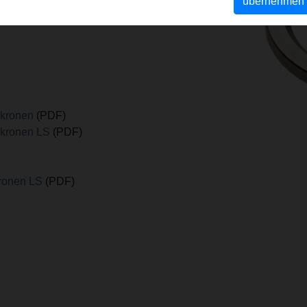
übernehmen
behör
(PDF)
rkronen
(PDF)
rkronen LS
(PDF)
ronen LS
(PDF)