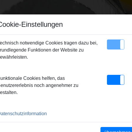
Cookie-Einstellungen
echnisch notwendige Cookies tragen dazu bei,
rundlegende Funktionen der Website zu
Sitemap
Kontakt
ewährleisten.
S Picus S1, S3, SR, S2/3,5 Zubehör
> Leichtlösering
unktionale Cookies helfen, das
enutzererlebnis noch angenehmer zu
estalten.
ant-Kernbohrkronen, für
atenschutzinformation