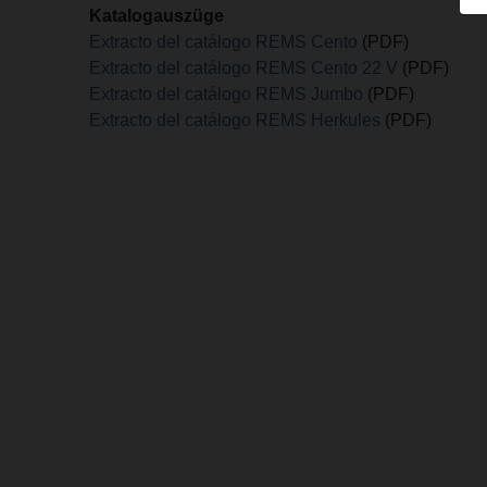
Katalogauszüge
Extracto del catálogo REMS Cento
(PDF)
Extracto del catálogo REMS Cento 22 V
(PDF)
Extracto del catálogo REMS Jumbo
(PDF)
Extracto del catálogo REMS Herkules
(PDF)