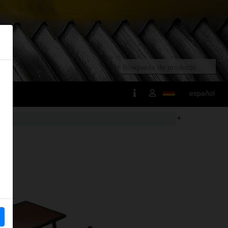
español
+