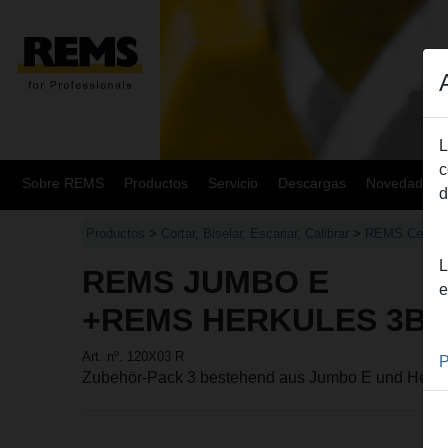
L
c
Sobre REMS
Productos
Servicio
Descargas
Novedades
d
Productos
>
Cortar, Biselar, Escariar, Calibrar
>
REMS Cento
L
REMS JUMBO E
e
+REMS HERKULES 3B
Art. nº. 120X03 R
P
Zubehör-Pack 3 bestehend aus Jumbo E und Herku