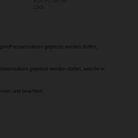
K/25 (PZ-2B) A2-
22kN
ngen/Presseinsätzen gepresst werden dürfen,
resseinsätzen gepresst werden dürfen, welche in
lesen und beachten.