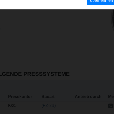
n zur sicheren Führung der
übernehmen
nt EP 2 347 862).
e
OLGENDE PRESSSYSTEME
Presskontur
Bauart
Antrieb durch
Me
K/25
(PZ-2B)
G