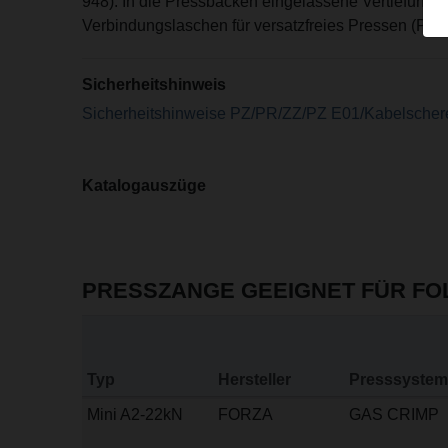
948). In die Pressbacken eingelassene Vertiefunge
Verbindungslaschen für versatzfreies Pressen (Pate
Sicherheitshinweis
Sicherheitshinweise PZ/PR/ZZ/PZ E01/Kabelscher
Katalogauszüge
PRESSZANGE GEEIGNET FÜR F
Typ
Hersteller
Presssystem
Mini A2-22kN
FORZA
GAS CRIMP