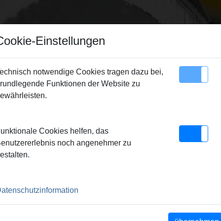
Cookie-Einstellungen
echnisch notwendige Cookies tragen dazu bei,
rundlegende Funktionen der Website zu
Sitemap
Kontakt
ewährleisten.
/Pressringe
> REMS Presszange Mini K/25
unktionale Cookies helfen, das
I K/25
enutzererlebnis noch angenehmer zu
estalten.
lock-Pressbacken.
atenschutzinformation
ht der REMS Presszangen
nschlusses (Patent EP 1 952