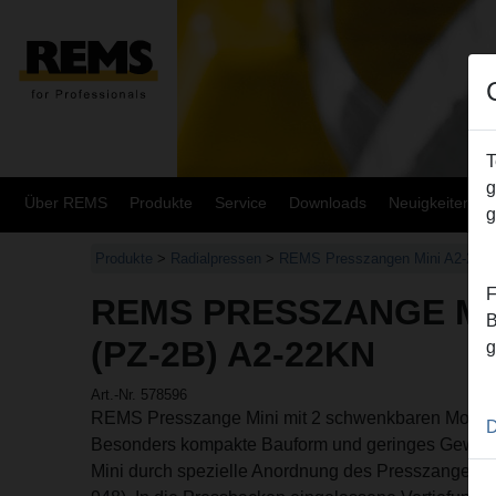
T
g
Über REMS
Produkte
Service
Downloads
Neuigkeiten
g
Produkte
>
Radialpressen
>
REMS Presszangen Mini A2-22kN
F
REMS PRESSZANGE MIN
B
(PZ-2B) A2-22KN
g
Art.-Nr. 578596
REMS Presszange Mini mit 2 schwenkbaren Monob
D
Besonders kompakte Bauform und geringes Gewic
Mini durch spezielle Anordnung des Presszangena