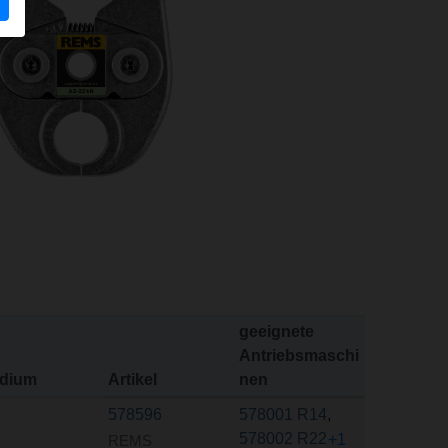
geeignete
Antriebsmaschi
dium
Artikel
nen
578596
578001 R14
,
578002 R22
+1
REMS