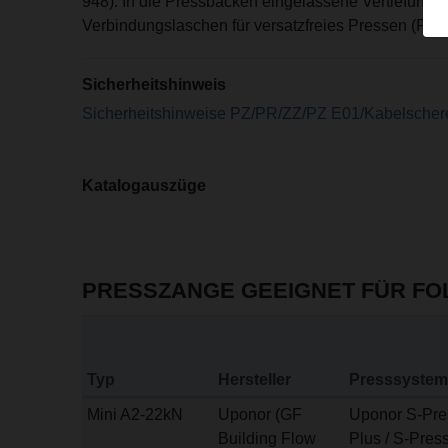
948). In die Pressbacken eingelassene Vertiefunge
Verbindungslaschen für versatzfreies Pressen (Pate
Sicherheitshinweis
Sicherheitshinweise PZ/PR/ZZ/PZ E01/Kabelscher
Katalogauszüge
PRESSZANGE GEEIGNET FÜR F
Typ
Hersteller
Presssystem
Mini A2-22kN
Uponor (GF
Uponor S-Pre
Building Flow
Plus / S-Pres