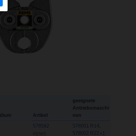
geeignete
Antriebsmaschi
dium
Artikel
nen
578582
578001 R14
,
578002 R22
+1
REMS