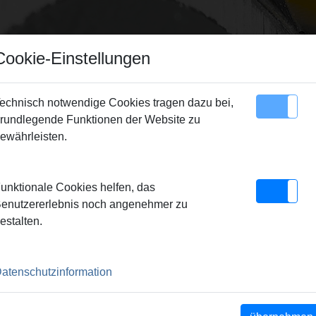
Cookie-Einstellungen
echnisch notwendige Cookies tragen dazu bei,
rundlegende Funktionen der Website zu
Sitemap
Kontakt
ewährleisten.
/Pressringe
> REMS Presszange Mini UP 20
unktionale Cookies helfen, das
I UP 20
enutzererlebnis noch angenehmer zu
estalten.
lock-Pressbacken.
atenschutzinformation
ht der REMS Presszangen
nschlusses (Patent EP 1 952