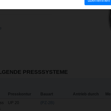
n zur sicheren Führung der
übernehmen
nt EP 2 347 862).
e
OLGENDE PRESSSYSTEME
Presskontur
Bauart
Antrieb durch
Me
ss
UP 20
(PZ-2B)
s