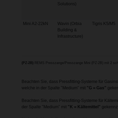
Solutions)
Mini A2-22kN
Wavin (Orbia
Tigris K5/M5
Building &
Infrastructure)
(PZ-2B)
REMS Presszange/Presszange Mini (PZ-2B) mit 2 sch
Beachten Sie, dass Pressfitting-Systeme für Gasin
welche in der Spalte "Medium" mit
"G = Gas"
geken
Beachten Sie, dass Pressfitting-Systeme für Kälte
der Spalte "Medium" mit
"K = Kältemittel"
gekennze