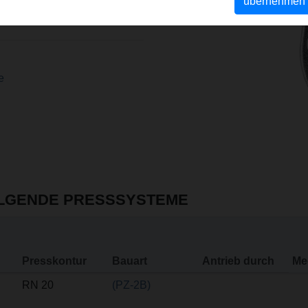
n zur sicheren Führung der
übernehmen
nt EP 2 347 862).
e
OLGENDE PRESSSYSTEME
Presskontur
Bauart
Antrieb durch
Me
RN 20
(PZ-2B)