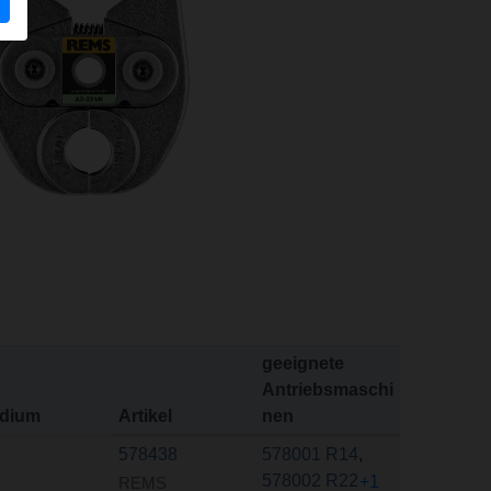
geeignete
Antriebsmaschi
dium
Artikel
nen
578438
578001 R14
,
578002 R22
+1
REMS