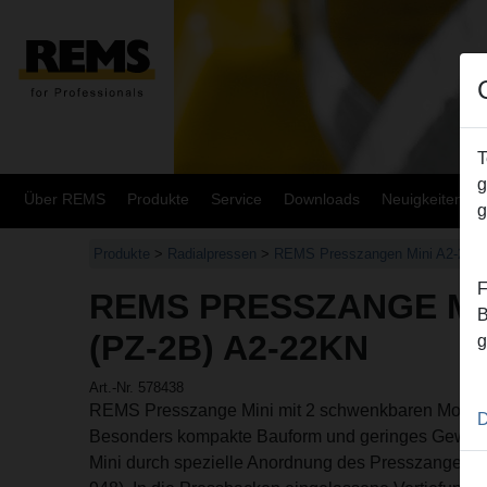
T
g
Über REMS
Produkte
Service
Downloads
Neuigkeiten
g
Produkte
>
Radialpressen
>
REMS Presszangen Mini A2-22kN
F
REMS PRESSZANGE MIN
B
(PZ-2B) A2-22KN
g
Art.-Nr. 578438
REMS Presszange Mini mit 2 schwenkbaren Monob
D
Besonders kompakte Bauform und geringes Gewic
Mini durch spezielle Anordnung des Presszangena