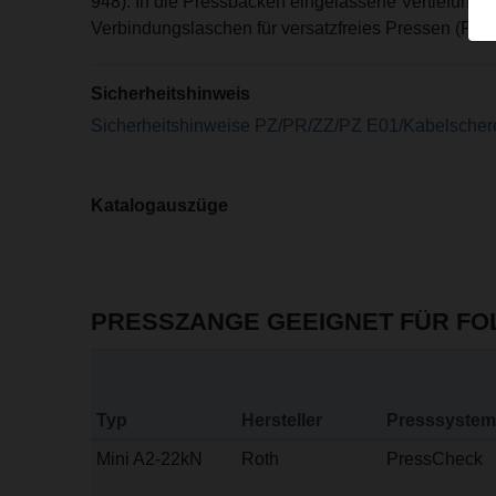
948). In die Pressbacken eingelassene Vertiefunge
Verbindungslaschen für versatzfreies Pressen (Pate
Sicherheitshinweis
Sicherheitshinweise PZ/PR/ZZ/PZ E01/Kabelscher
Katalogauszüge
PRESSZANGE GEEIGNET FÜR F
Typ
Hersteller
Presssystem
Mini A2-22kN
Roth
PressCheck