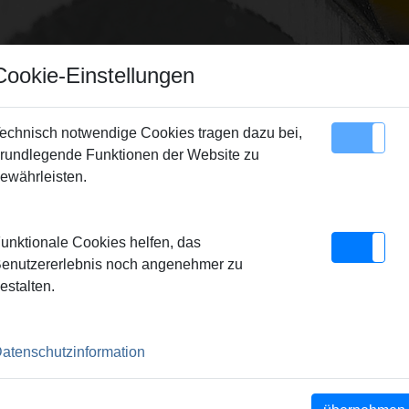
Cookie-Einstellungen
echnisch notwendige Cookies tragen dazu bei,
rundlegende Funktionen der Website zu
Sitemap
Kontakt
ewährleisten.
/Pressringe
> REMS Presszange Mini RN 20
unktionale Cookies helfen, das
I RN 20
enutzererlebnis noch angenehmer zu
estalten.
lock-Pressbacken.
atenschutzinformation
ht der REMS Presszangen
nschlusses (Patent EP 1 952