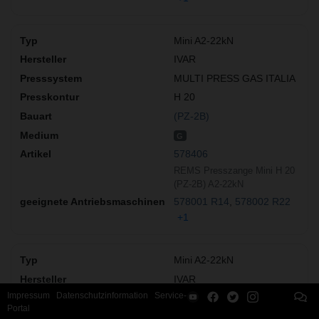
Mini A2-22kN
IVAR
MULTI PRESS GAS ITALIA
H 20
(PZ-2B)
G
578406
REMS Presszange Mini H 20
(PZ-2B) A2-22kN
578001 R14
578002 R22
+1
Mini A2-22kN
IVAR
Impressum
Datenschutzinformation
Service-
Multi Press Leak (MPL)
Portal
H 20