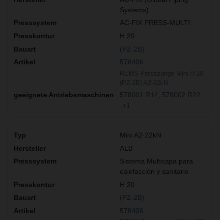
Systems)
AC-FIX PRESS-MULTI
H 20
(PZ-2B)
578406
REMS Presszange Mini H 20
(PZ-2B) A2-22kN
578001 R14
578002 R22
+1
Mini A2-22kN
ALB
Sistema Multicapa para
calefacción y sanitario
H 20
(PZ-2B)
578406