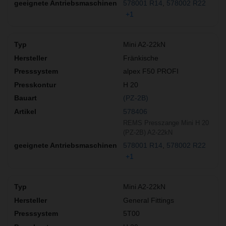
578001 R14
578002 R22
+1
Mini A2-22kN
Fränkische
alpex F50 PROFI
H 20
(PZ-2B)
578406
REMS Presszange Mini H 20
(PZ-2B) A2-22kN
578001 R14
578002 R22
+1
Mini A2-22kN
General Fittings
5T00