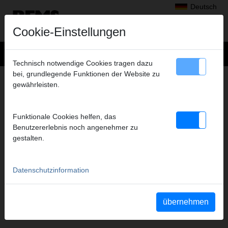
Deutsch
Cookie-Einstellungen
Technisch notwendige Cookies tragen dazu
bei, grundlegende Funktionen der Website zu
+
Produkte
>
Radialpressen
>
gewährleisten.
REMS Presszangen A1-32kN/REMS Pressringe
> REMS Presszange ACz 16*
REMS PRESSZANGE ACZ 16*
Funktionale Cookies helfen, das
(PZ-2B) A1-32KN
Benutzererlebnis noch angenehmer zu
gestalten.
Art.-Nr. 572644
REMS Presszange mit 2 schwenkbaren Monoblock-Pressbacken.
Meistverkaufte Standardausführung.
Datenschutzinformation
Sicherheitshinweis
übernehmen
Sicherheitshinweise PZ/PR/ZZ/PZ E01/Kabelschere