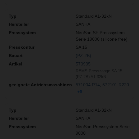
Standard A1-32kN
SANHA
NiroSan SF Presssystem
Serie 19000 (silicone free)
SA 15
(PZ-2B)
570935
REMS Presszange SA 15
(PZ-2B) A1-32kN
571004 R14
572101 R220
+6
Standard A1-32kN
SANHA
NiroSan-Presssystem Serie
9000