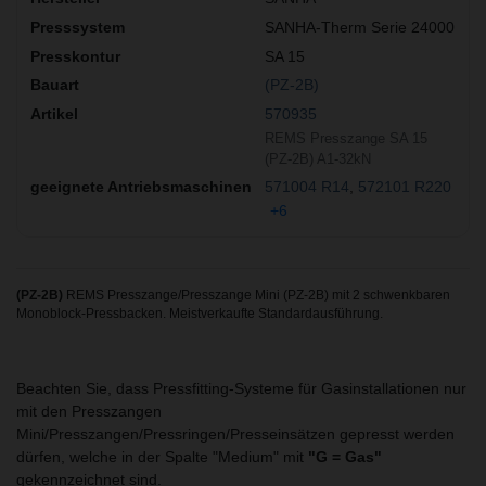
SANHA-Therm Serie 24000
SA 15
(PZ-2B)
570935
REMS Presszange SA 15
(PZ-2B) A1-32kN
571004 R14
572101 R220
+6
(PZ-2B)
REMS Presszange/Presszange Mini (PZ-2B) mit 2 schwenkbaren
Monoblock-Pressbacken. Meistverkaufte Standardausführung.
Beachten Sie, dass Pressfitting-Systeme für Gasinstallationen nur
mit den Presszangen
Mini/Presszangen/Pressringen/Presseinsätzen gepresst werden
dürfen, welche in der Spalte "Medium" mit
"G = Gas"
gekennzeichnet sind.