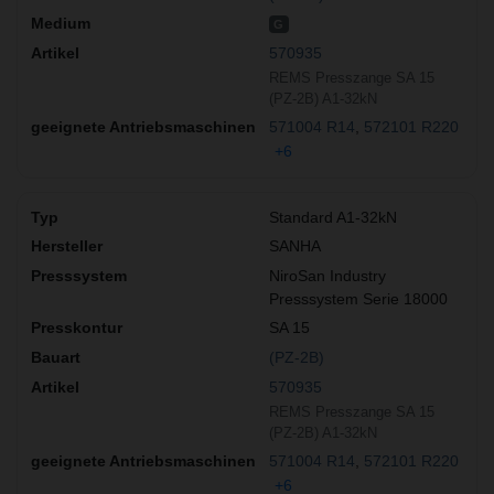
G
570935
REMS Presszange SA 15
(PZ-2B) A1-32kN
571004 R14
572101 R220
+6
Standard A1-32kN
SANHA
NiroSan Industry
Presssystem Serie 18000
SA 15
(PZ-2B)
570935
REMS Presszange SA 15
(PZ-2B) A1-32kN
571004 R14
572101 R220
+6