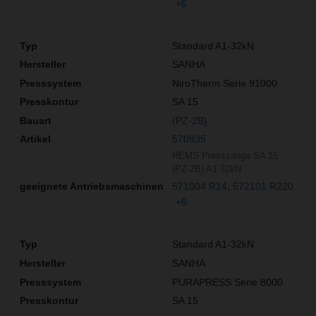
+6
Standard A1-32kN
SANHA
NiroTherm Serie 91000
SA 15
(PZ-2B)
570935
REMS Presszange SA 15
(PZ-2B) A1-32kN
571004 R14
572101 R220
+6
Standard A1-32kN
SANHA
PURAPRESS Serie 8000
SA 15