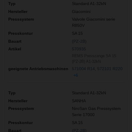
Standard A1-32kN
Giacomini
Valvole Giacomini serie
R850V
SA 15
(PZ-2B)
570935
REMS Presszange SA 15
(PZ-2B) A1-32kN
571004 R14
572101 R220
+6
Standard A1-32kN
SANHA
NiroSan Gas Presssystem
Serie 17000
SA 15
(PZ-2B)