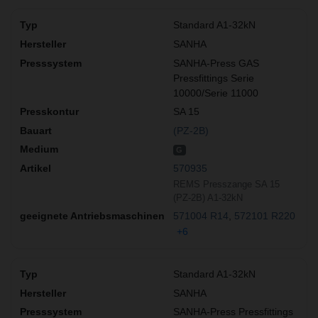
Standard A1-32kN
SANHA
SANHA-Press GAS
Pressfittings Serie
10000/Serie 11000
SA 15
(PZ-2B)
G
570935
REMS Presszange SA 15
(PZ-2B) A1-32kN
571004 R14
572101 R220
+6
Standard A1-32kN
SANHA
SANHA-Press Pressfittings