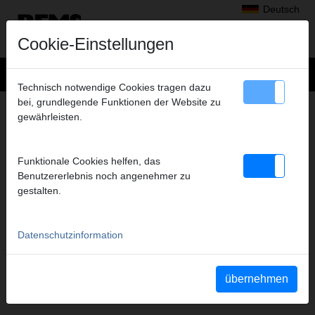
Deutsch
Cookie-Einstellungen
Technisch notwendige Cookies tragen dazu
bei, grundlegende Funktionen der Website zu
+
Produkte
>
Radialpressen
>
gewährleisten.
REMS Presszangen A1-32kN/REMS Pressringe
> REMS Presszange SA 15
REMS PRESSZANGE SA 15
Funktionale Cookies helfen, das
(PZ-2B) A1-32KN
Benutzererlebnis noch angenehmer zu
gestalten.
Art.-Nr. 570935
REMS Presszange mit 2 schwenkbaren Monoblock-Pressbacken.
Meistverkaufte Standardausführung.
Datenschutzinformation
Sicherheitshinweis
übernehmen
Sicherheitshinweise PZ/PR/ZZ/PZ E01/Kabelschere