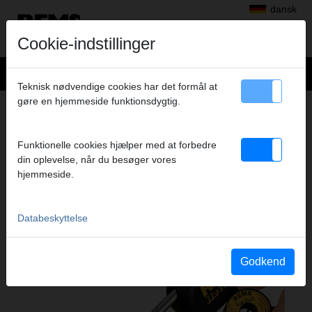
dansk
Cookie-indstillinger
Teknisk nødvendige cookies har det formål at
gøre en hjemmeside funktionsdygtig.
Produkter
>
Lodning
> REMS Hot Dog 2
REMS HOT DOG 2
Funktionelle cookies hjælper med at forbedre
ELEKTRISK LODDETANG
din oplevelse, når du besøger vores
hjemmeside.
Databeskyttelse
Godkend