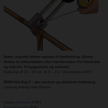
Stærk, superlet elektro-apparat til blødlodning. Sluttes
direkte til stikkontakten uden transformator. For håndværk
og industri. Til byggeplads og værkste
d.
Kobberrør Ø 10 – 28 mm, Ø ⅜ – 1⅛”. Varmeydelse 800°C
REMS Hot Dog 2 – den mindste og stærkeste loddetang
.
Lynhurtig lodning uden flamme.
Katalog sektionen
(PDF)
Komplet katalog
(PDF)