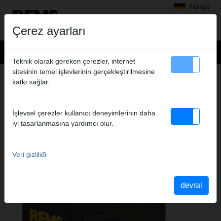
Türkçe
Çerez ayarları
Teknik olarak gereken çerezler, internet
sitesinin temel işlevlerinin gerçekleştirilmesine
Ürünler
>
Diş açma, kanal açma
> REMS Unimat 75
katkı sağlar.
REMS UNIMAT 75
PAFTA MAKINESI
İşlevsel çerezler kullanıcı deneyimlerinin daha
iyi tasarlanmasına yardımcı olur.
Veri gizliliđi
devral