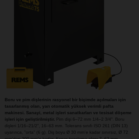
Boru ve pim dişlerinin rasyonel bir biçimde açılmaları için
tasarlanmış olan, yarı otomatik yüksek verimli pafta
makinesi. Sanayi, metal işleri sanatkarları ve tesisat döşeme
işleri için geliştirilmiştir.
Pim dişi 6–72 mm 1/4–2 3/4". Boru
dişleri 1/16–21/2", 16–63 mm. Tolerans sınıfı ISO 261 (DIN 13)
uyarınca, "orta" (6 g). Diş boyu Ø 30 mm'e kadar sınırsız, Ø 72
mm'den 200 mm'e kadar. Kenar tıraşlama alanı 7–62 mm.