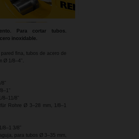
ento. Para cortar tubos.
cero inoxidable.
 pared fina, tubos de acero de
m Ø 1/8–4".
/8"
/8–1"
/8–11/8"
für Rohre Ø 3–28 mm, 1/8–1
/8–1 3/8"
guja, para tubos Ø 3–35 mm,