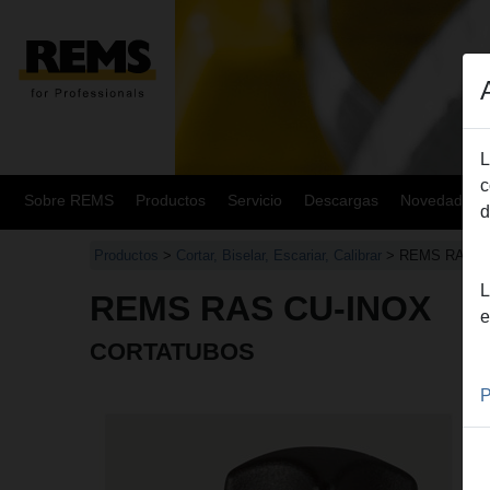
L
c
Sobre REMS
Productos
Servicio
Descargas
Novedades
d
Productos
>
Cortar, Biselar, Escariar, Calibrar
> REMS RAS C
L
REMS RAS CU-INOX
e
CORTATUBOS
P