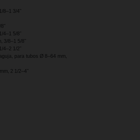
/8–1 3/4"
/8"
/4–1 5/8"
 3/8–1 5/8"
/4–2 1/2"
guja, para tubos Ø 8–64 mm,
mm, 2 1/2–4"