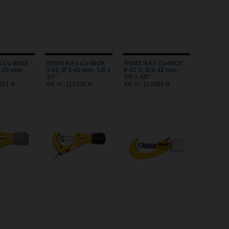
 Cu-INOX
REMS RAS Cu-INOX
REMS RAS Cu-INOX
3-35 mm,
3-42, Ø 3-42 mm, 1/8-1
8-42 S, Ø 8-42 mm,
3/4"
3/8-1 5/8"
3351 R
Art. nº. 113330 R
Art. nº. 113385 R