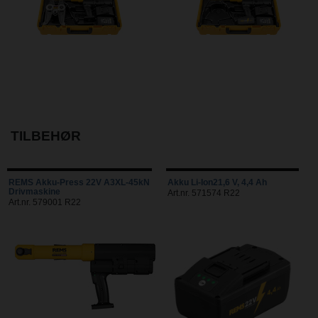
TILBEHØR
REMS Akku-Press 22V A3XL-45kN
Akku Li-Ion21,6 V, 4,4 Ah
Drivmaskine
Art.nr. 571574 R22
Art.nr. 579001 R22