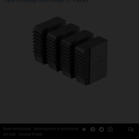
Parte di catalogo REMS Amigo 22 V
(PDF)
Note redazionali
Informazione di protezione
dei dati
Service-Portal