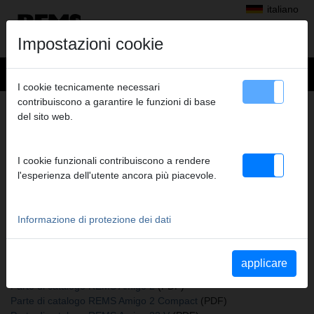
italiano
Impostazioni cookie
I cookie tecnicamente necessari
contribuiscono a garantire le funzioni di base
+
Prodotti
>
Filettare, scanalare
>
Pettini REMS
> Pettini
del sito web.
PETTINI
R 1, SERIE
I cookie funzionali contribuiscono a rendere
Cod. art. 521052 RWS
l'esperienza dell'utente ancora più piacevole.
Informazione di protezione dei dati
Katalogauszüge
Parte di catalogo Pettini REMS
(PDF)
Parte di catalogo REMS eva
(PDF)
applicare
Parte di catalogo REMS Amigo
(PDF)
Parte di catalogo REMS Amigo 2
(PDF)
Parte di catalogo REMS Amigo 2 Compact
(PDF)