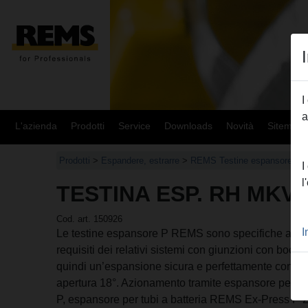
I
a
L'azienda
Prodotti
Service
Downloads
Novità
Sitemap
Prodotti
>
Espandere, estrarre
>
REMS Testine espansore P
>
I
l
TESTINA ESP. RH MKV 2
Cod. art. 150926
I
Le testine espansore P REMS sono specifiche al si
requisiti dei relativi sistemi con giunzioni con bocco
quindi un’espansione sicura e perfettamente confor
apertura 18°. Azionamento tramite espansore per 
P, espansore per tubi a batteria REMS Ex-Press P 