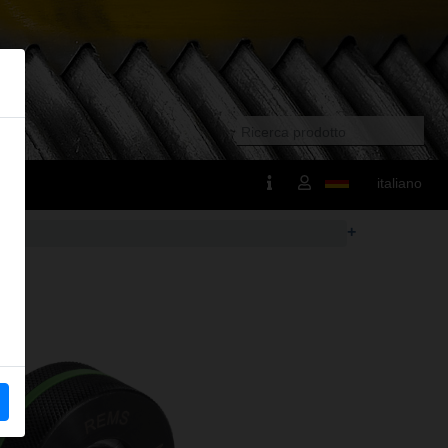
italiano
+