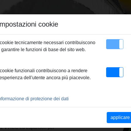
Impostazioni cookie
 cookie tecnicamente necessari contribuiscono
 garantire le funzioni di base del sito web.
Contatto
 Testina esp. RH MKV 25 x 3,7
 cookie funzionali contribuiscono a rendere
'esperienza dell'utente ancora più piacevole.
5 X 3,7
nformazione di protezione dei dati
stema e sono conformi ai
le a pressare. Si ottiene
me al sistema. Angolo di
applicare
tubi manuale REMS Ex-Press
22 V ACC ed espansori per