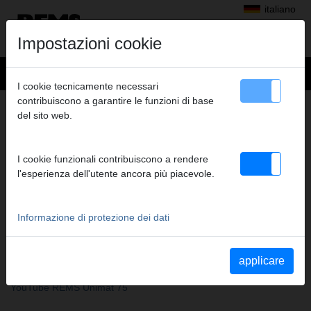
italiano
Impostazioni cookie
I cookie tecnicamente necessari
contribuiscono a garantire le funzioni di base
+
Prodotti
>
Montare
>
REMS Herkules
> REMS Herkules 3B
del sito web.
REMS HERKULES 3B
SUPPORTO MATERIALE
I cookie funzionali contribuiscono a rendere
Cod. art. 120120 R
l'esperienza dell'utente ancora più piacevole.
Supporto materiale, regolabile in altezza per tubi, materiale pieno,
Ø (⅛) ¾ - 6'', Ø (6) 26 - 168 mm su treppiede. Portata max. 150
kg. In cartone.
Informazione di protezione dei dati
YouTube Videos
applicare
YouTube REMS Cento & REMS Cento 22 V
YouTube REMS Unimat 75