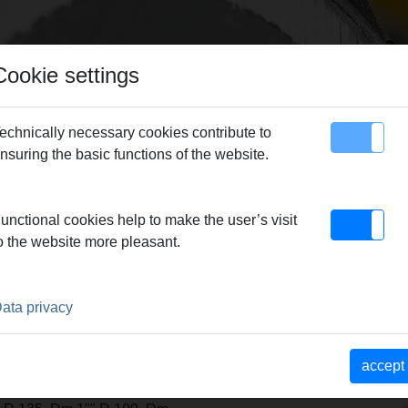
Cookie settings
echnically necessary cookies contribute to
nsuring the basic functions of the website.
map
Contact
nding former A + back former
unctional cookies help to make the user’s visit
o the website more pleasant.
 BACK FORMER
ata privacy
 druckstabil, aus
em Polyamid oder Aluminium
accept
6,9 R 102, Dm 33,7 R 100,