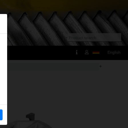
English
+