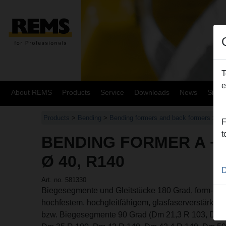
T
e
About REMS
Products
Service
Downloads
News
Site
Products
>
Bending
>
Bending formers and back formers
> Be
F
t
BENDING FORMER A +
Ø 40, R140
D
Art. no. 581330
Biegesegmente und Gleitstücke 180 Grad, form- und
hochfestem, hochgleitfähigem, glasfaserverstärkt
bzw. Biegesegmente 90 Grad (Dm 21,3 R 103, Dm 2