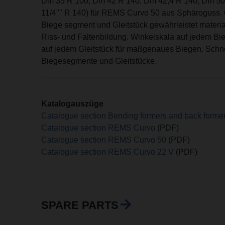
Dm 35 R 100, Dm 42 R 140, Dm 42,4 R 140, Dm 50
11/4"" R 140) für REMS Curvo 50 aus Sphäroguss.
Biege segment und Gleitstück gewährleistet materi
Riss- und Faltenbildung. Winkelskala auf jedem B
auf jedem Gleitstück für maßgenaues Biegen. Schn
Biegesegmente und Gleitstücke.
Katalogauszüge
Catalogue section Bending formers and back forme
Catalogue section REMS Curvo
(PDF)
Catalogue section REMS Curvo 50
(PDF)
Catalogue section REMS Curvo 22 V
(PDF)
SPARE PARTS