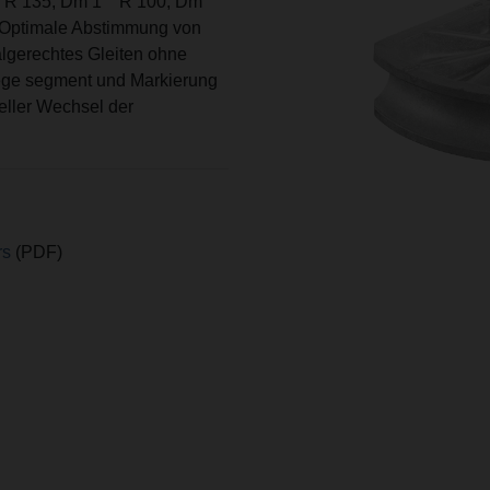
 R 135, Dm 1"" R 100, Dm
 Optimale Abstimmung von
algerechtes Gleiten ohne
iege segment und Markierung
eller Wechsel der
rs
(PDF)