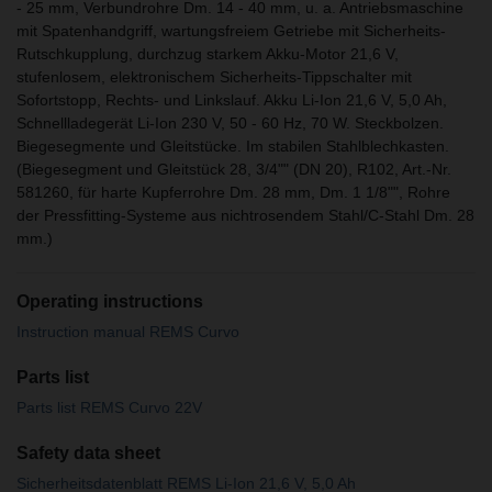
- 25 mm, Verbundrohre Dm. 14 - 40 mm, u. a. Antriebsmaschine
mit Spatenhandgriff, wartungsfreiem Getriebe mit Sicherheits-
Rutschkupplung, durchzug starkem Akku-Motor 21,6 V,
stufenlosem, elektronischem Sicherheits-Tippschalter mit
Sofortstopp, Rechts- und Linkslauf. Akku Li-Ion 21,6 V, 5,0 Ah,
Schnellladegerät Li-Ion 230 V, 50 - 60 Hz, 70 W. Steckbolzen.
Biegesegmente und Gleitstücke. Im stabilen Stahlblechkasten.
(Biegesegment und Gleitstück 28, 3/4"" (DN 20), R102, Art.-Nr.
581260, für harte Kupferrohre Dm. 28 mm, Dm. 1 1/8"", Rohre
der Pressfitting-Systeme aus nichtrosendem Stahl/C-Stahl Dm. 28
mm.)
Operating instructions
Instruction manual REMS Curvo
Parts list
Parts list REMS Curvo 22V
Safety data sheet
Sicherheitsdatenblatt REMS Li-Ion 21,6 V, 5,0 Ah