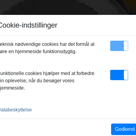
Cookie-indstillinger
eknisk nødvendige cookies har det formål at
øre en hjemmeside funktionsdygtig.
emap
Kontakt
ved LR 20, pak m. 2
unktionelle cookies hjælper med at forbedre
in oplevelse, når du besøger vores
K M. 2
jemmeside.
atabeskyttelse
Godkend