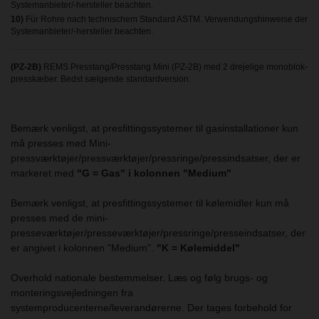
Systemanbieter/-hersteller beachten.
10)
Für Rohre nach technischem Standard ASTM. Verwendungshinweise der
Systemanbieter/-hersteller beachten.
(PZ-2B)
REMS Presstang/Presstang Mini (PZ-2B) med 2 drejelige monoblok-
presskæber. Bedst sælgende standardversion.
Bemærk venligst, at presfittingssystemer til gasinstallationer kun
må presses med Mini-
pressværktøjer/pressværktøjer/pressringe/pressindsatser, der er
markeret med
"G = Gas" i kolonnen "Medium"
Bemærk venligst, at presfittingssystemer til kølemidler kun må
presses med de mini-
presseværktøjer/presseværktøjer/pressringe/presseindsatser, der
er angivet i kolonnen "Medium".
"K = Kølemiddel"
Overhold nationale bestemmelser. Læs og følg brugs- og
monteringsvejledningen fra
systemproducenterne/leverandørerne. Der tages forbehold for