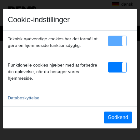
dansk
Cookie-indstillinger
Teknisk nødvendige cookies har det formål at
gøre en hjemmeside funktionsdygtig.
+
Produkter
>
Radialpress
>
REMS presstænger/REMS pressringe
> REMS Presstang VMPz 3/4"
REMS PRESSTANG VMPZ 3/4"
Funktionelle cookies hjælper med at forbedre
din oplevelse, når du besøger vores
(PZ-2B) A1-32KN
hjemmeside.
Art.nr. 571764
REMS Presszange mit 2 schwenkbaren Monoblock-Pressbacken.
Meistverkaufte Standardausführung.
Databeskyttelse
Sikkerhedsanvisning
Godkend
Sikkerhedsanvisning PZ/PR/ZZ/PZ E01 / Kabelsaks