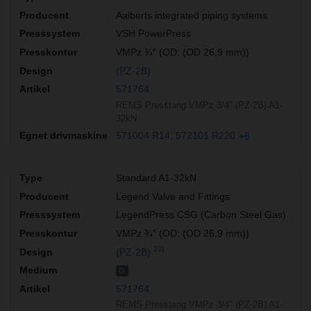
Aalberts integrated piping systems
VSH PowerPress
VMPz ¾″ (OD: (OD 26,9 mm))
(PZ-2B)
571764
REMS Presstang VMPz 3/4" (PZ-2B) A1-
32kN
571004 R14
572101 R220
+6
Standard A1-32kN
Legend Valve and Fittings
LegendPress CSG (Carbon Steel Gas)
VMPz ¾″ (OD: (OD 26,9 mm))
10)
(PZ-2B)
G
571764
REMS Presstang VMPz 3/4" (PZ-2B) A1-