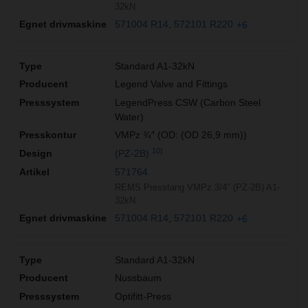
32kN
571004 R14
572101 R220
+6
Standard A1-32kN
Legend Valve and Fittings
LegendPress CSW (Carbon Steel
Water)
VMPz ¾″ (OD: (OD 26,9 mm))
10)
(PZ-2B)
571764
REMS Presstang VMPz 3/4" (PZ-2B) A1-
32kN
571004 R14
572101 R220
+6
Standard A1-32kN
Nussbaum
Optifitt-Press