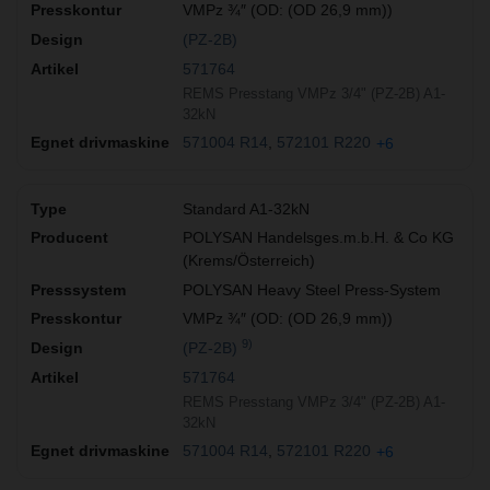
VMPz ¾″ (OD: (OD 26,9 mm))
(PZ-2B)
571764
REMS Presstang VMPz 3/4" (PZ-2B) A1-
32kN
571004 R14
572101 R220
+6
Standard A1-32kN
POLYSAN Handelsges.m.b.H. & Co KG
(Krems/Österreich)
POLYSAN Heavy Steel Press-System
VMPz ¾″ (OD: (OD 26,9 mm))
9)
(PZ-2B)
571764
REMS Presstang VMPz 3/4" (PZ-2B) A1-
32kN
571004 R14
572101 R220
+6