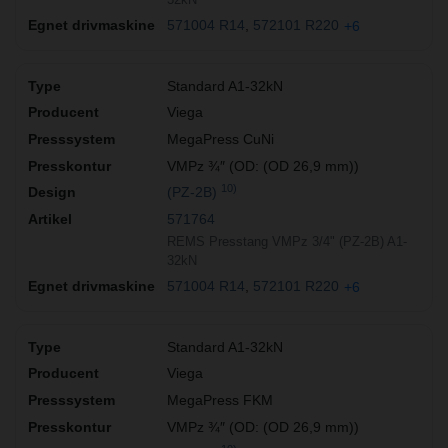
571004 R14
572101 R220
+6
Standard A1-32kN
Viega
MegaPress CuNi
VMPz ¾″ (OD: (OD 26,9 mm))
10)
(PZ-2B)
571764
REMS Presstang VMPz 3/4" (PZ-2B) A1-
32kN
571004 R14
572101 R220
+6
Standard A1-32kN
Viega
MegaPress FKM
VMPz ¾″ (OD: (OD 26,9 mm))