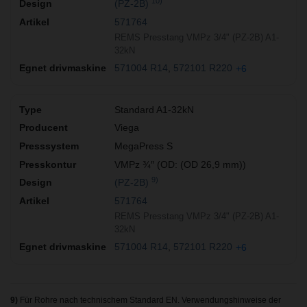
10)
(PZ-2B)
571764
REMS Presstang VMPz 3/4" (PZ-2B) A1-
32kN
571004 R14
572101 R220
+6
Standard A1-32kN
Viega
MegaPress S
VMPz ¾″ (OD: (OD 26,9 mm))
9)
(PZ-2B)
571764
REMS Presstang VMPz 3/4" (PZ-2B) A1-
32kN
571004 R14
572101 R220
+6
9)
Für Rohre nach technischem Standard EN. Verwendungshinweise der