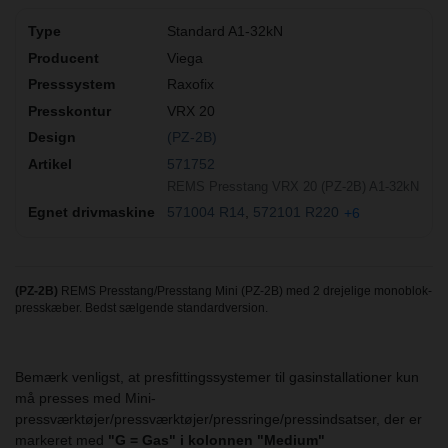
Standard A1-32kN
Viega
Raxofix
VRX 20
(PZ-2B)
571752
REMS Presstang VRX 20 (PZ-2B) A1-32kN
571004 R14
572101 R220
+6
(PZ-2B)
REMS Presstang/Presstang Mini (PZ-2B) med 2 drejelige monoblok-
presskæber. Bedst sælgende standardversion.
Bemærk venligst, at presfittingssystemer til gasinstallationer kun
må presses med Mini-
pressværktøjer/pressværktøjer/pressringe/pressindsatser, der er
markeret med
"G = Gas" i kolonnen "Medium"