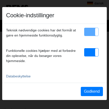
dansk
Cookie-indstillinger
Teknisk nødvendige cookies har det formål at
gøre en hjemmeside funktionsdygtig.
+
Produkter
>
Radialpress
>
REMS presstænger/REMS pressringe
> REMS Presstang VRX 20
REMS PRESSTANG VRX 20
Funktionelle cookies hjælper med at forbedre
din oplevelse, når du besøger vores
(PZ-2B) A1-32KN
hjemmeside.
Art.nr. 571752
REMS Presszange mit 2 schwenkbaren Monoblock-Pressbacken.
Meistverkaufte Standardausführung.
Databeskyttelse
Sikkerhedsanvisning
Godkend
Sikkerhedsanvisning PZ/PR/ZZ/PZ E01 / Kabelsaks