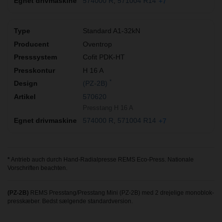
574000 R
571004 R14
+7
Standard A1-32kN
Oventrop
Cofit PDK-HT
H 16 A
*
(PZ-2B)
570620
Presstang H 16 A
574000 R
571004 R14
+7
*
Antrieb auch durch Hand-Radialpresse REMS Eco-Press. Nationale
Vorschriften beachten.
(PZ-2B)
REMS Presstang/Presstang Mini (PZ-2B) med 2 drejelige monoblok-
presskæber. Bedst sælgende standardversion.