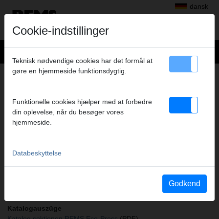
dansk
Cookie-indstillinger
Teknisk nødvendige cookies har det formål at
gøre en hjemmeside funktionsdygtig.
+
Produkter
>
Radialpress
>
REMS presstænger/REMS pressringe
> Presstang H 16 A
PRESSTANG H 16 A
Funktionelle cookies hjælper med at forbedre
din oplevelse, når du besøger vores
Art.nr. 570620
hjemmeside.
REMS Presszange mit 2 schwenkbaren Monoblock-Pressbacken.
Meistverkaufte Standardausführung.
Databeskyttelse
Sikkerhedsanvisning
Sikkerhedsanvisning PZ/PR/ZZ/PZ E01 / Kabelsaks
Godkend
Katalogauszüge
Katalog sektionen REMS Eco-Press
(PDF)