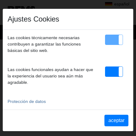
español
Ajustes Cookies
Las cookies técnicamente necesarias
contribuyen a garantizar las funciones
+
Productos
>
Prensar axial
>
REMS Ax-Press 25 L 22 V ACC
básicas del sitio web.
> Portacuna UNI 12, 2uds
PORTACUNA UNI 12, 2UDS
Las cookies funcionales ayudan a hacer que
Art. nº. 573630
la experiencia del usuario sea aún más
Für Druckhülsensystem AC-FIX (Global Piping System) / BARBI
agradable.
GLADIATOR (Industrial Blansol) / BARBI RETICULADO (Industrial
Blansol) / BRASELI / Brass& Fittings PRESSMAN PowerFit /
COMAP PEXY / EUROP FLUIDES HYDROFLUIDES / Fittings Esta
Protección de datos
ndar / und andere
aceptar
Manual de instrucciones
Manual REMS Ax-Press / Ex-Press